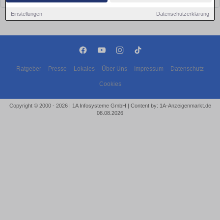
Einstellungen
Datenschutzerklärung
Ratgeber
Presse
Lokales
Über Uns
Impressum
Datenschutz
Cookies
Copyright © 2000 - 2026 | 1A Infosysteme GmbH | Content by: 1A-Anzeigenmarkt.de
08.08.2026