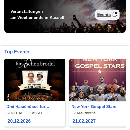
Veranstaltungen
Events
am Wochenende in Kassel!
Top Events
Drei Haselnüsse für
New York Gospel Stars
Aschenbrödel - Der
STADTHALLE KASSEL
Ev. Kreuzkirche
Originalfilm mit Live-
20.12.2026
21.02.2027
Orchester