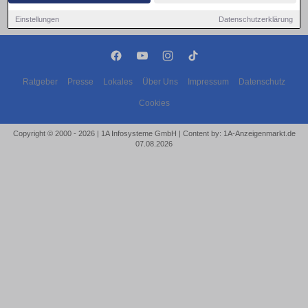
Einstellungen
Datenschutzerklärung
Ratgeber
Presse
Lokales
Über Uns
Impressum
Datenschutz
Cookies
Copyright © 2000 - 2026 | 1A Infosysteme GmbH | Content by: 1A-Anzeigenmarkt.de
07.08.2026