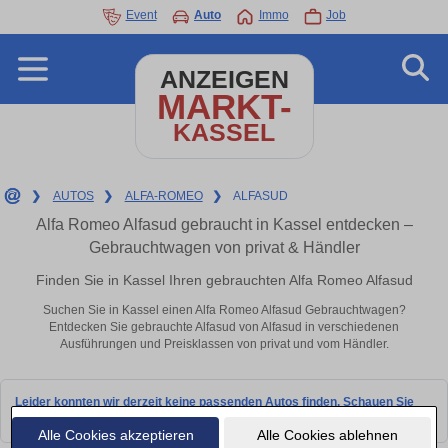
Event
Auto
Immo
Job
ANZEIGEN
MARKT-
KASSEL
❯
AUTOS
❯
ALFA-ROMEO
❯
ALFASUD
Alfa Romeo Alfasud gebraucht in Kassel entdecken –
Gebrauchtwagen von privat & Händler
Finden Sie in Kassel Ihren gebrauchten Alfa Romeo Alfasud
Suchen Sie in Kassel einen Alfa Romeo Alfasud Gebrauchtwagen?
Entdecken Sie gebrauchte Alfasud von Alfasud in verschiedenen
Ausführungen und Preisklassen von privat und vom Händler.
Leider konnten wir derzeit keine passenden Autos finden. Schauen Sie
bald wieder vorbei!
Alle Cookies akzeptieren
Alle Cookies ablehnen