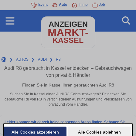
Event
Auto
Immo
Job
ANZEIGEN
MARKT-
KASSEL
❯
AUTOS
❯
AUDI
❯
R8
Audi R8 gebraucht in Kassel entdecken – Gebrauchtwagen
von privat & Händler
Finden Sie in Kassel Ihren gebrauchten Audi R8
Suchen Sie in Kassel einen Audi R8 Gebrauchtwagen? Entdecken Sie
gebrauchte R8 von R8 in verschiedenen Ausführungen und Preisklassen von
privat und vom Händler.
Leider konnten wir derzeit keine passenden Autos finden. Schauen Sie
bald wieder vorbei!
Alle Cookies akzeptieren
Alle Cookies ablehnen