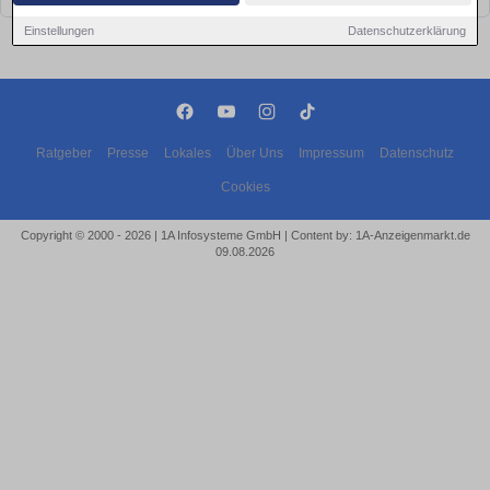
Einstellungen
Datenschutzerklärung
Ratgeber
Presse
Lokales
Über Uns
Impressum
Datenschutz
Cookies
Copyright © 2000 - 2026 | 1A Infosysteme GmbH | Content by: 1A-Anzeigenmarkt.de
09.08.2026