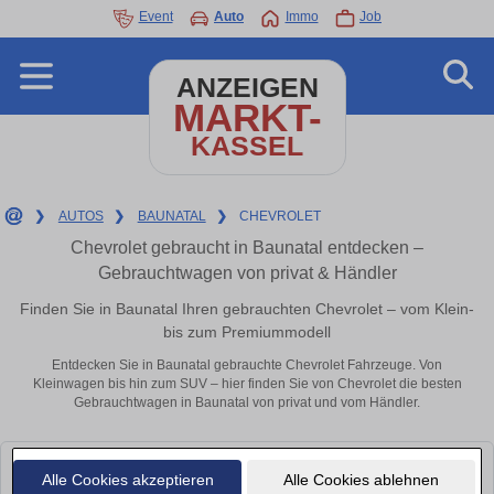
Event
Auto
Immo
Job
ANZEIGEN
MARKT-
KASSEL
❯
AUTOS
❯
BAUNATAL
❯
CHEVROLET
Chevrolet gebraucht in Baunatal entdecken –
Gebrauchtwagen von privat & Händler
Finden Sie in Baunatal Ihren gebrauchten Chevrolet – vom Klein-
bis zum Premiummodell
Entdecken Sie in Baunatal gebrauchte Chevrolet Fahrzeuge. Von
Kleinwagen bis hin zum SUV – hier finden Sie von Chevrolet die besten
Gebrauchtwagen in Baunatal von privat und vom Händler.
Leider konnten wir derzeit keine passenden Autos finden. Schauen Sie
Alle Cookies akzeptieren
Alle Cookies ablehnen
bald wieder vorbei!