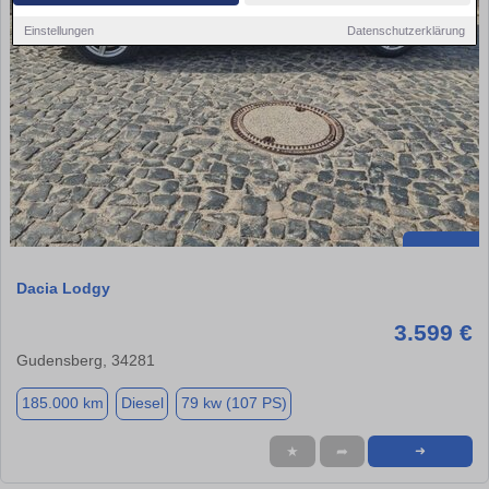
Einstellungen
Datenschutzerklärung
Dacia Lodgy
3.599 €
Gudensberg, 34281
185.000 km
Diesel
79 kw (107 PS)
★
➦
➜