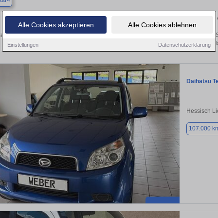
tal
Finden Sie in Baunatal Ihren gebrauchten Daihatsu 
Alle Cookies akzeptieren
Alle Cookies ablehnen
en Sie in Baunatal gebrauchte Daihatsu Fahrzeuge. Von Kleinwagen bis hin zum S
Baunatal von privat und vom H
Einstellungen
Datenschutzerklärung
Daihatsu T
Hessisch L
107.000 k