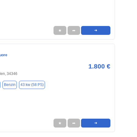
★
➦
➜
uore
1.800 €
en, 34346
Benzin
43 kw (58 PS)
★
➦
➜