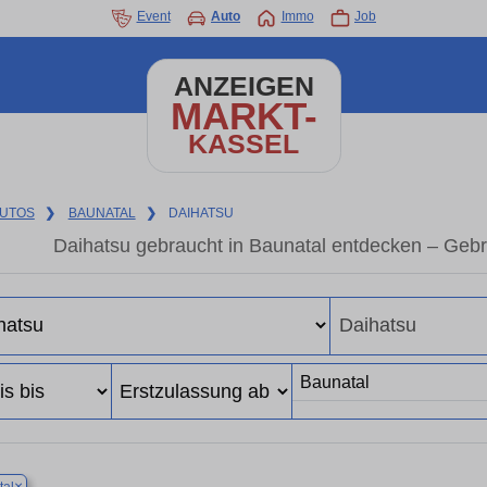
Event
Auto
Immo
Job
ANZEIGEN
MARKT-
KASSEL
UTOS
❯
BAUNATAL
❯
DAIHATSU
Daihatsu gebraucht in Baunatal entdecken – Geb
×