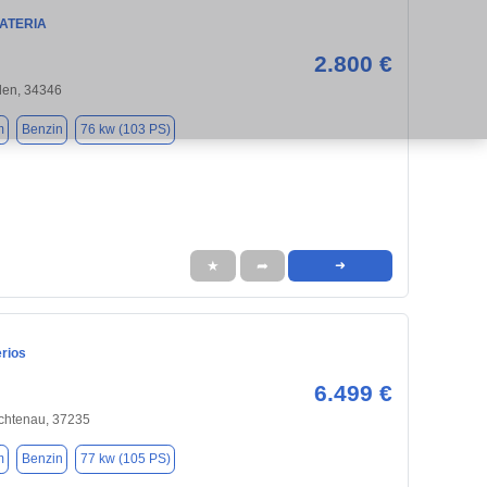
MATERIA
2.800 €
en, 34346
m
Benzin
76 kw (103 PS)
★
➦
➜
erios
6.499 €
ichtenau, 37235
m
Benzin
77 kw (105 PS)