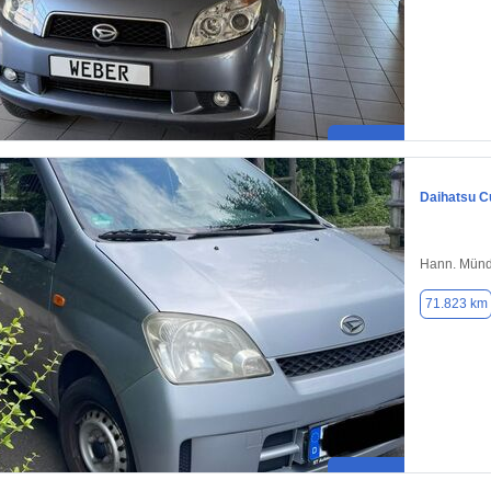
Daihatsu C
Hann. Münd
71.823 km