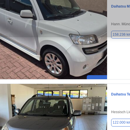
Daihatsu 
Hann. Münd
158.236 k
Daihatsu T
Hessisch L
122.000 k