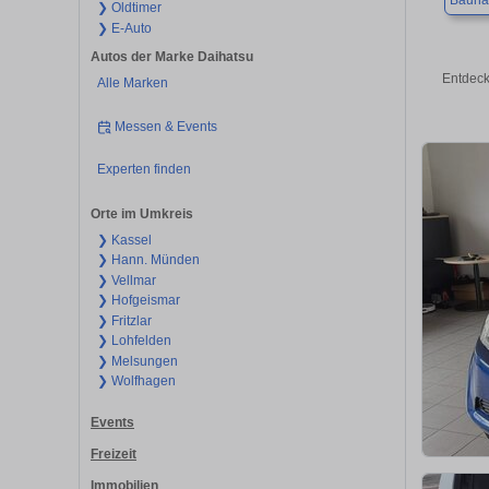
Bauna
❯ Oldtimer
❯ E-Auto
Autos der Marke Daihatsu
Entdeck
Alle Marken
Messen & Events
Experten finden
Orte im Umkreis
❯ Kassel
❯ Hann. Münden
❯ Vellmar
❯ Hofgeismar
❯ Fritzlar
❯ Lohfelden
❯ Melsungen
❯ Wolfhagen
Events
Freizeit
Immobilien