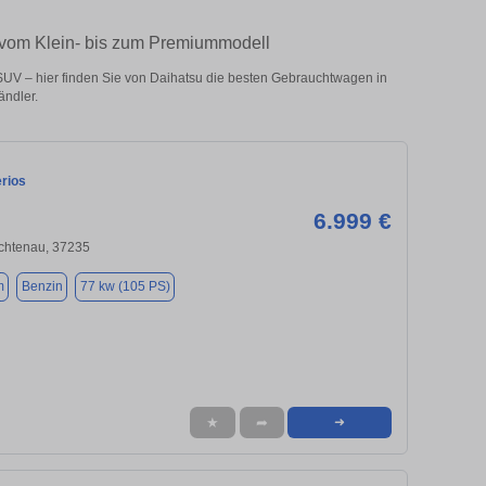
– vom Klein- bis zum Premiummodell
UV – hier finden Sie von Daihatsu die besten Gebrauchtwagen in
ändler.
erios
6.999 €
ichtenau, 37235
m
Benzin
77 kw (105 PS)
★
➦
➜