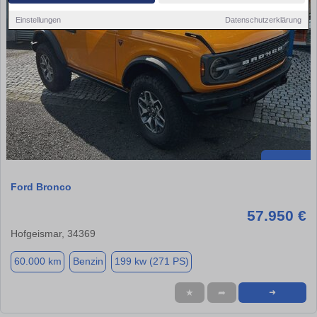
Einstellungen
Datenschutzerklärung
Ford Bronco
57.950 €
Hofgeismar, 34369
60.000 km
Benzin
199 kw (271 PS)
★
➦
➜