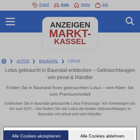
Event
Auto
Immo
Job
ANZEIGEN
MARKT-
KASSEL
❯
AUTOS
❯
BAUNATAL
❯
LOTUS
Lotus gebraucht in Baunatal entdecken – Gebrauchtwagen
von privat & Händler
Finden Sie in Baunatal Ihren gebrauchten Lotus – vom Klein- bis
zum Premiummodell
Entdecken Sie in Baunatal gebrauchte Lotus Fahrzeuge. Von Kleinwagen bis
hin zum SUV – hier finden Sie von Lotus die besten Gebrauchtwagen in
Baunatal von privat und vom Händler.
Leider konnten wir derzeit keine passenden Autos finden. Schauen Sie
Alle Cookies akzeptieren
Alle Cookies ablehnen
bald wieder vorbei!