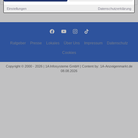
Einstellungen
Datenschutzerklärung
Ratgeber
Presse
Lokales
Über Uns
Impressum
Datenschutz
Cookies
Copyright © 2000 - 2026 | 1A Infosysteme GmbH | Content by: 1A-Anzeigenmarkt.de
08.08.2026