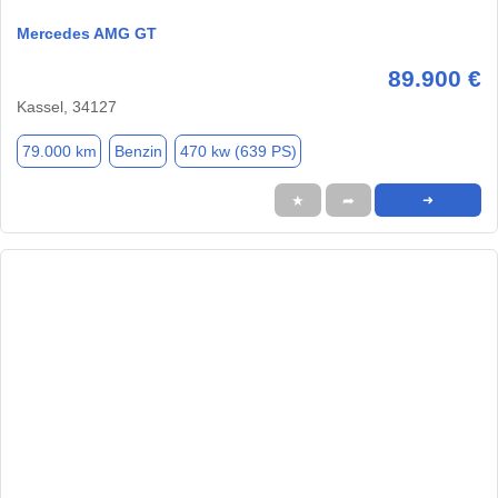
Mercedes AMG GT
89.900 €
Kassel, 34127
79.000 km
Benzin
470 kw (639 PS)
★
➦
➜