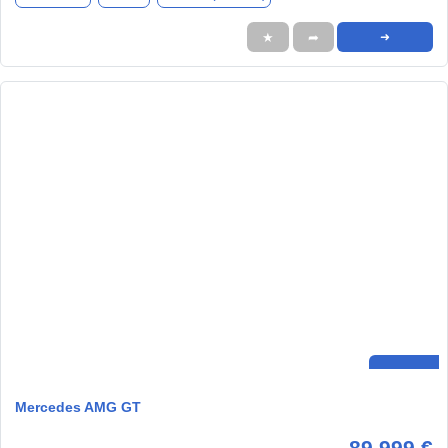
★
➦
➜
Mercedes AMG GT
89.999 €