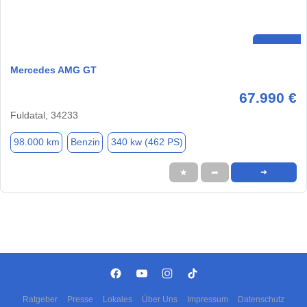
Mercedes AMG GT
67.990 €
Fuldatal, 34233
98.000 km
Benzin
340 kw (462 PS)
★
➦
➜
Ratgeber
Presse
Lokales
Über Uns
Impressum
Datenschutz