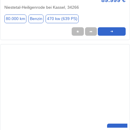
Niestetal-Heiligenrode bei Kassel, 34266
80.000 km
Benzin
470 kw (639 PS)
★
➦
➜