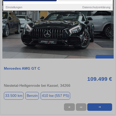
Einstellungen
Datenschutzerklärung
Mercedes AMG GT C
109.499 €
Niestetal-Heiligenrode bei Kassel, 34266
33.500 km
Benzin
410 kw (557 PS)
★
➦
➜