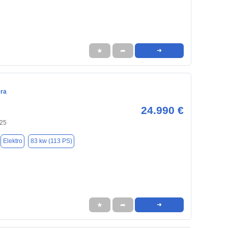
★
➦
➜
era
24.990 €
125
Elektro
83 kw (113 PS)
★
➦
➜