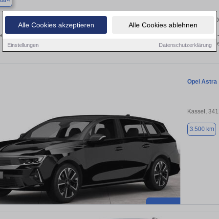
tal
Finden Sie in Baunatal Ihren gebrauchten Opel – 
Alle Cookies akzeptieren
Alle Cookies ablehnen
en Sie in Baunatal gebrauchte Opel Fahrzeuge. Von Kleinwagen bis hin zum SUV –
von privat und vom Händle
Einstellungen
Datenschutzerklärung
Opel Astra
Kassel, 34
3.500 km