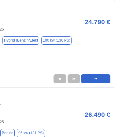
24.790 €
125
Hybrid (Benzin/Elekt
100 kw (136 PS)
★
➦
➜
a
26.490 €
125
Benzin
96 kw (131 PS)