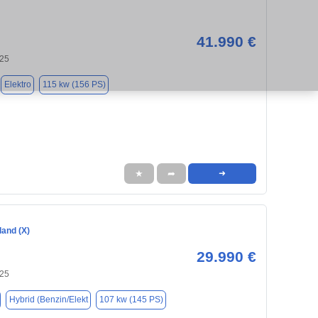
41.990 €
125
Elektro
115 kw (156 PS)
★
➦
➜
land (X)
29.990 €
125
Hybrid (Benzin/Elekt
107 kw (145 PS)