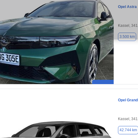
Opel Astra
Kassel, 34
3.500 km
Opel Grand
Kassel, 34
42.744 km