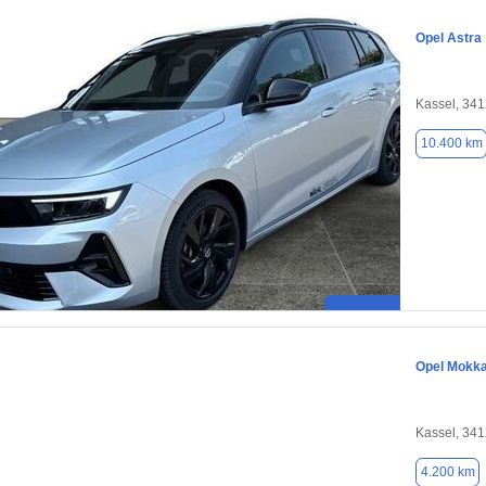
Opel Astra
Kassel, 34
10.400 km
Opel Mokk
Kassel, 34
4.200 km