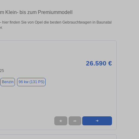
vom Klein- bis zum Premiummodell
 hier finden Sie von Opel die besten Gebrauchtwagen in Baunatal
r.
26.590 €
125
Benzin
96 kw (131 PS)
★
➦
➜