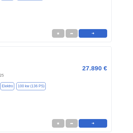
★
➦
➜
27.890 €
125
Elektro
100 kw (136 PS)
★
➦
➜