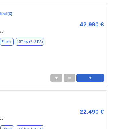
land (X)
42.990 €
125
Elektro
157 kw (213 PS)
★
➦
➜
22.490 €
125