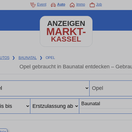
Event
Auto
Immo
Job
ANZEIGEN
MARKT-
KASSEL
UTOS
❯
BAUNATAL
❯
OPEL
Opel gebraucht in Baunatal entdecken – Gebra
×