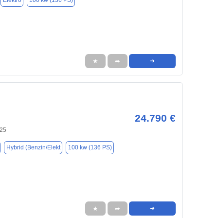
Elektro
100 kw (136 PS)
★
➦
➜
24.790 €
125
Hybrid (Benzin/Elekt
100 kw (136 PS)
★
➦
➜