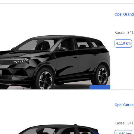
Opel Grand
Kassel, 34
4.118 km
Opel Corsa
Kassel, 34