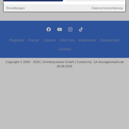
Einstellungen
Datenschutzerklärung
Ratgeber
Presse
Lokales
Über Uns
Impressum
Datenschutz
Cookies
Copyright © 2000 - 2026 | 1A Infosysteme GmbH | Content by: 1A-Anzeigenmarkt.de
06.08.2026