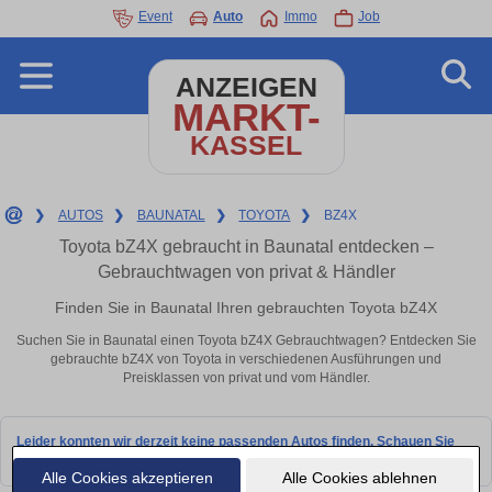
Event
Auto
Immo
Job
ANZEIGEN
MARKT-
KASSEL
❯
AUTOS
❯
BAUNATAL
❯
TOYOTA
❯
BZ4X
Toyota bZ4X gebraucht in Baunatal entdecken –
Gebrauchtwagen von privat & Händler
Finden Sie in Baunatal Ihren gebrauchten Toyota bZ4X
Suchen Sie in Baunatal einen Toyota bZ4X Gebrauchtwagen? Entdecken Sie
gebrauchte bZ4X von Toyota in verschiedenen Ausführungen und
Preisklassen von privat und vom Händler.
Leider konnten wir derzeit keine passenden Autos finden. Schauen Sie
bald wieder vorbei!
Alle Cookies akzeptieren
Alle Cookies ablehnen