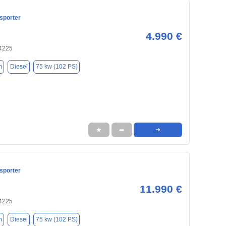
sporter
4.990 €
34225
m
Diesel
75 kw (102 PS)
★
➦
➜
sporter
11.990 €
34225
m
Diesel
75 kw (102 PS)