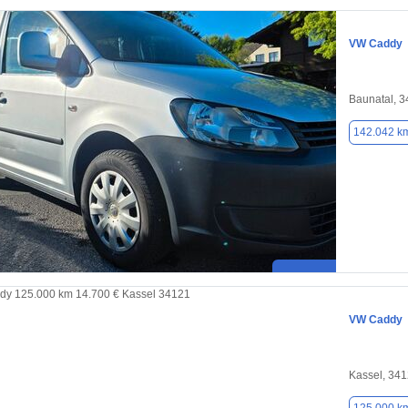
VW Caddy
Baunatal, 
142.042 k
VW Caddy
Kassel, 34