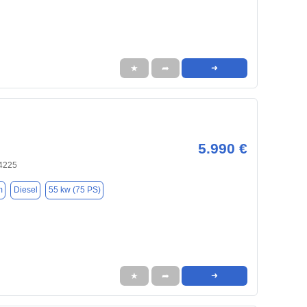
★
➦
➜
5.990 €
34225
m
Diesel
55 kw (75 PS)
★
➦
➜