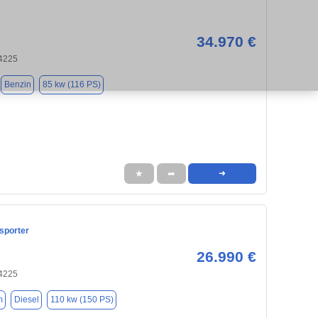
34.970 €
34225
Benzin
85 kw (116 PS)
★
➦
➜
sporter
26.990 €
34225
m
Diesel
110 kw (150 PS)