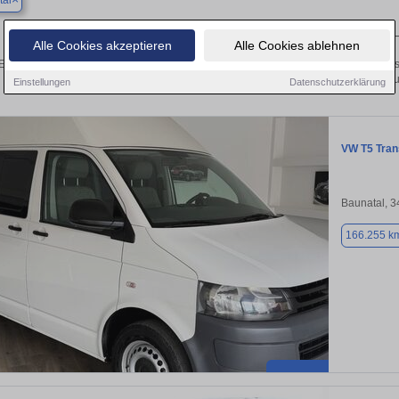
tal
Finden Sie in Baunatal Ihren gebrauchten Transporter
Alle Cookies akzeptieren
Alle Cookies ablehnen
Entdecken Sie in Baunatal gebrauchte Transporter Fahrzeuge. Von Kleinwagen bis 
Gebrauchtwagen in Baunatal von privat 
Einstellungen
Datenschutzerklärung
VW T5 Tran
Baunatal, 
166.255 k