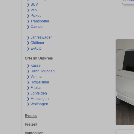
Bauna
❯ SUV
❯ Van
❯ Pickup
❯ Transporter
❯ Camper
❯ Jahreswagen
❯ Oldtimer
❯ E-Auto
Orte im Umkreis
❯ Kassel
❯ Hann. Münden
❯ Vellmar
❯ Hofgeismar
❯ Fritzlar
❯ Lohfelden
❯ Melsungen
❯ Wolfhagen
Events
Freizeit
Immobilien