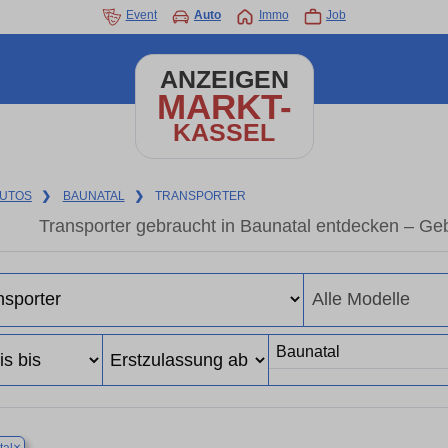
Event
Auto
Immo
Job
ANZEIGEN
MARKT-
KASSEL
UTOS
❯
BAUNATAL
❯
TRANSPORTER
Transporter gebraucht in Baunatal entdecken – Ge
×