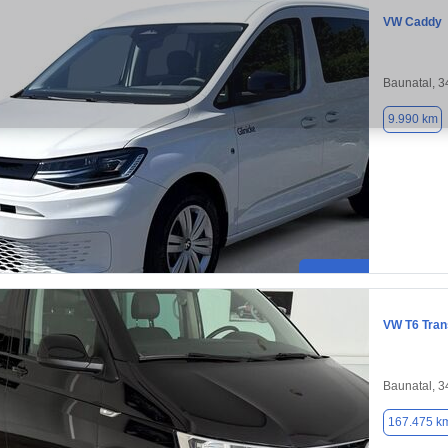
VW Caddy
Baunatal, 
9.990 km
VW T6 Tran
Baunatal, 
167.475 k