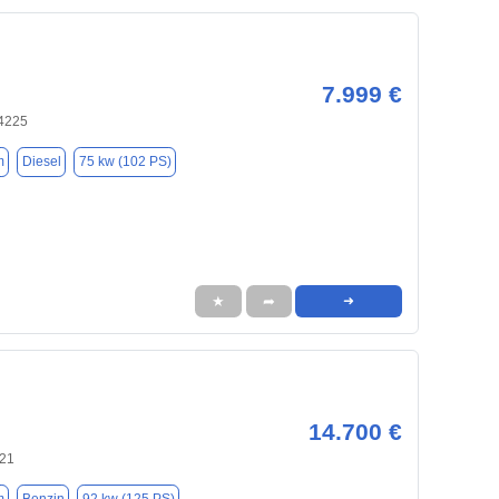
7.999 €
34225
m
Diesel
75 kw (102 PS)
★
➦
➜
14.700 €
121