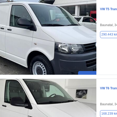
VW T5 Tran
Baunatal, 
290.443 k
VW T6 Tran
Baunatal, 
168.239 k