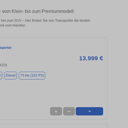
 – vom Klein- bis zum Premiummodell
hin zum SUV – hier finden Sie von Transporter die besten
und vom Händler.
sporter
13.999 €
34225
m
Diesel
75 kw (102 PS)
★
➦
➜