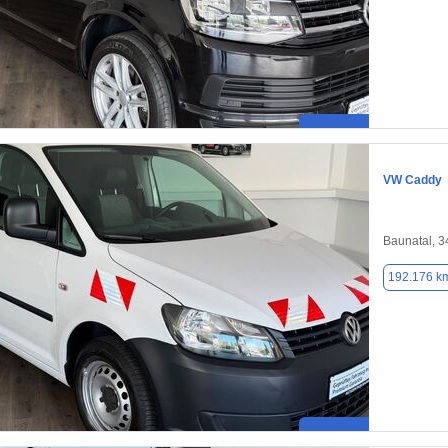
VW Caddy
Baunatal, 
192.176 k