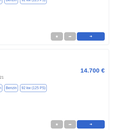
m
Benzin
92 kw (125 PS)
★
➦
➜
14.700 €
121
m
Benzin
92 kw (125 PS)
★
➦
➜