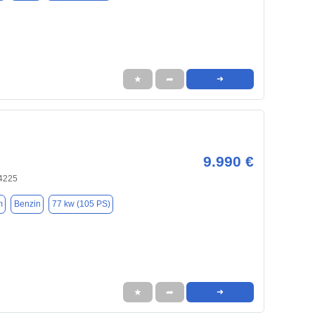
★
➦
➜
9.990 €
34225
m
Benzin
77 kw (105 PS)
★
➦
➜