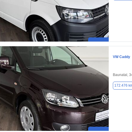
VW Caddy
Baunatal, 
172.476 k