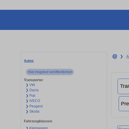
❯
A
Autos
Hier Angebot veröffentlichen
Transporter
❯ VW
❯ Dacia
❯ Fiat
❯ IVECO
❯ Peugeot
❯ Skoda
Fahrzeugklassen
❯ Kleinwagen