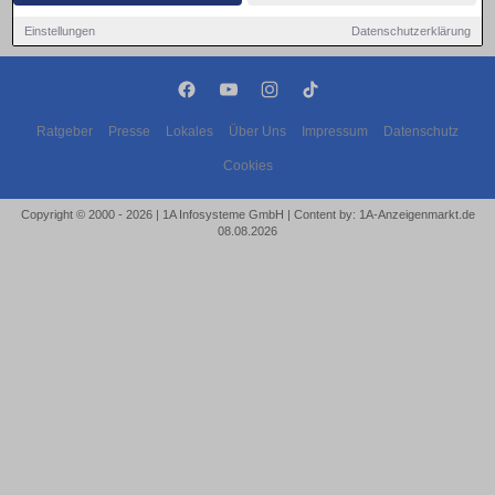
Einstellungen
Datenschutzerklärung
Ratgeber
Presse
Lokales
Über Uns
Impressum
Datenschutz
Cookies
Copyright © 2000 - 2026 | 1A Infosysteme GmbH | Content by: 1A-Anzeigenmarkt.de
08.08.2026