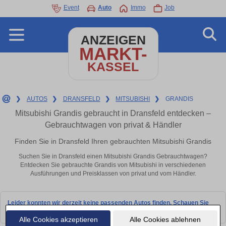
Event
Auto
Immo
Job
ANZEIGEN
MARKT-
KASSEL
❯
AUTOS
❯
DRANSFELD
❯
MITSUBISHI
❯
GRANDIS
Mitsubishi Grandis gebraucht in Dransfeld entdecken –
Gebrauchtwagen von privat & Händler
Finden Sie in Dransfeld Ihren gebrauchten Mitsubishi Grandis
Suchen Sie in Dransfeld einen Mitsubishi Grandis Gebrauchtwagen?
Entdecken Sie gebrauchte Grandis von Mitsubishi in verschiedenen
Ausführungen und Preisklassen von privat und vom Händler.
Leider konnten wir derzeit keine passenden Autos finden. Schauen Sie
bald wieder vorbei!
Alle Cookies akzeptieren
Alle Cookies ablehnen