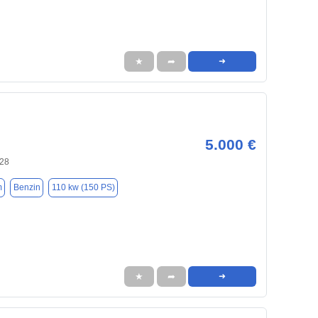
★
➦
➜
5.000 €
128
m
Benzin
110 kw (150 PS)
★
➦
➜