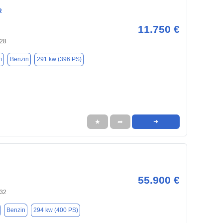
R
11.750 €
128
m
Benzin
291 kw (396 PS)
★
➦
➜
55.900 €
132
Benzin
294 kw (400 PS)