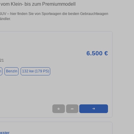
– vom Klein- bis zum Premiummodell
SUV – hier finden Sie von Sportwagen die besten Gebrauchtwagen
ändler.
6.500 €
121
m
Benzin
132 kw (179 PS)
★
➦
➜
xster