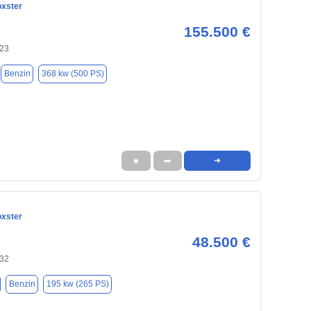
xster
155.500 €
123
Benzin
368 kw (500 PS)
★
➦
➜
xster
48.500 €
132
Benzin
195 kw (265 PS)