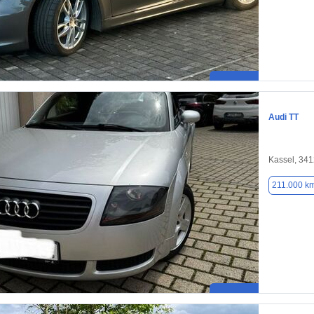
Audi TT
Kassel, 34
211.000 k