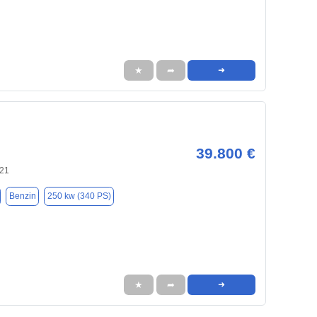
★
➦
➜
39.800 €
121
Benzin
250 kw (340 PS)
★
➦
➜