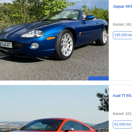
Jaguar XK
Kassel, 34
195.000 k
Audi TT RS
Kassel, 34
62.000 km