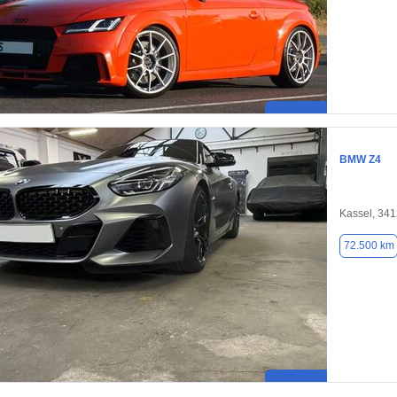
BMW Z4
Kassel, 34
72.500 km