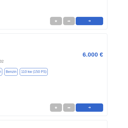
★
➦
➜
6.000 €
132
m
Benzin
110 kw (150 PS)
★
➦
➜