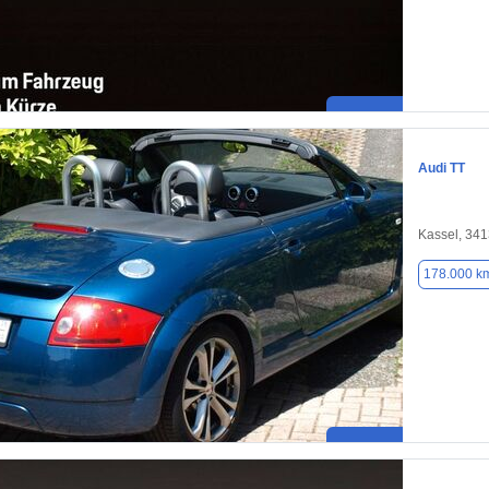
Audi TT
Kassel, 34
178.000 k