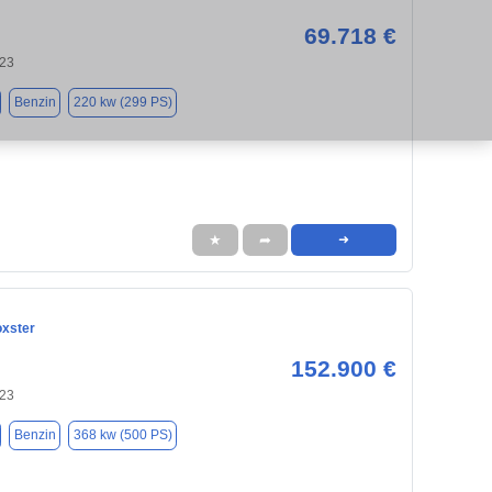
69.718 €
123
Benzin
220 kw (299 PS)
★
➦
➜
xster
152.900 €
123
Benzin
368 kw (500 PS)