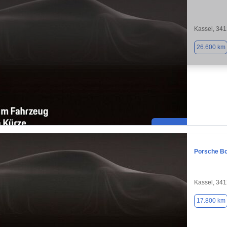
Kassel, 34
26.600 km
Porsche Bo
Kassel, 34
17.800 km