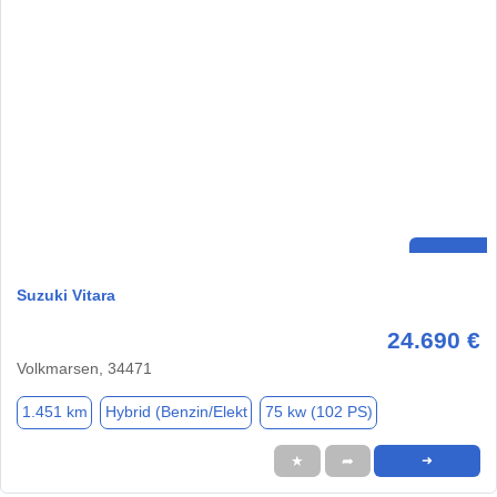
Suzuki Vitara
24.690 €
Volkmarsen, 34471
1.451 km
Hybrid (Benzin/Elekt
75 kw (102 PS)
★
➦
➜