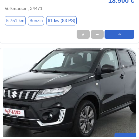
18.900 €
Volkmarsen, 34471
5.751 km
Benzin
61 kw (83 PS)
★
➦
➜