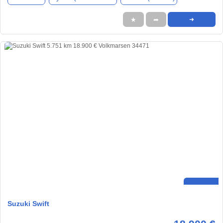
★
➦
➜
Suzuki Swift