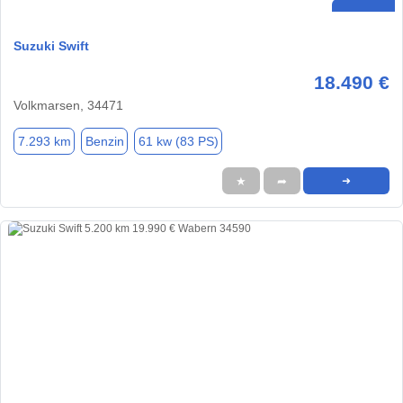
Suzuki Swift
18.490 €
Volkmarsen, 34471
7.293 km
Benzin
61 kw (83 PS)
★
➦
➜