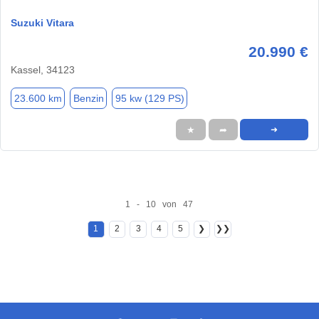
Suzuki Vitara
20.990 €
Kassel, 34123
23.600 km
Benzin
95 kw (129 PS)
★
➦
➜
1 - 10 von 47
1
2
3
4
5
❯
❯❯