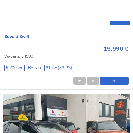
Suzuki Swift
19.990 €
Wabern, 34590
5.200 km
Benzin
61 kw (83 PS)
★
➦
➜