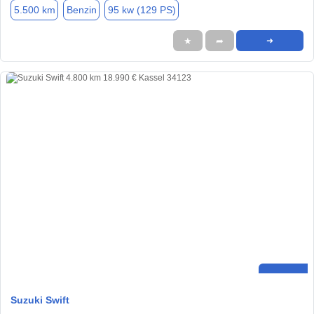
5.500 km
Benzin
95 kw (129 PS)
★
➦
➜
Suzuki Swift