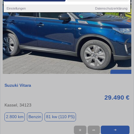
Einstellungen
Datenschutzerklärung
Suzuki Vitara
29.490 €
Kassel, 34123
2.800 km
Benzin
81 kw (110 PS)
★
➦
➜