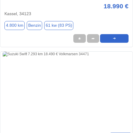
18.990 €
Kassel, 34123
4.800 km
Benzin
61 kw (83 PS)
★
➦
➜