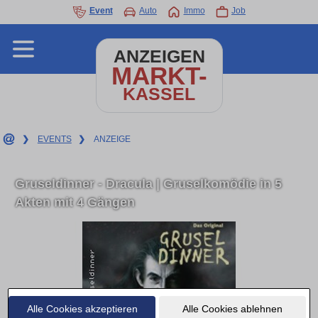
Event
Auto
Immo
Job
ANZEIGEN
MARKT-
KASSEL
❯
EVENTS
❯
ANZEIGE
Gruseldinner - Dracula | Gruselkomödie in 5
Akten mit 4 Gängen
Alle Cookies akzeptieren
Alle Cookies ablehnen