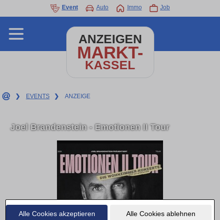
Event
Auto
Immo
Job
ANZEIGEN
MARKT-
KASSEL
❯
EVENTS
❯
ANZEIGE
Joel Brandenstein - Emotionen II Tour
Alle Cookies akzeptieren
Alle Cookies ablehnen