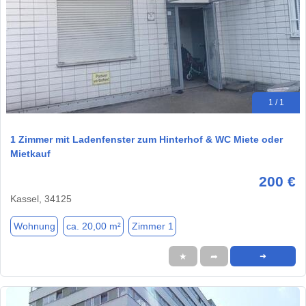
1 / 1
1 Zimmer mit Ladenfenster zum Hinterhof & WC Miete oder
Mietkauf
200 €
Kassel, 34125
Wohnung
ca. 20,00 m²
Zimmer 1
★
➦
➜