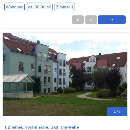
Wohnung
ca. 30,00 m²
Zimmer 1
★
➦
➜
1 / 7
1 Zimmer, Kochnische, Bad, Uni-Nähe