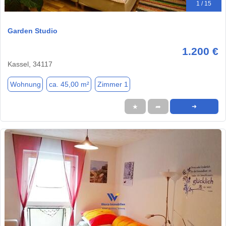
1 / 15
Garden Studio
1.200 €
Kassel, 34117
Wohnung
ca. 45,00 m²
Zimmer 1
★
➦
➜