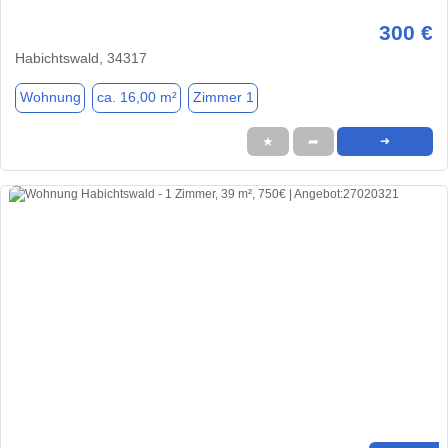
300 €
Habichtswald, 34317
Wohnung
ca. 16,00 m²
Zimmer 1
★
➦
➜