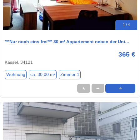
1 / 4
***Nur noch eins frei*** 30 m² Appartement neben der Uni…
365 €
Kassel, 34121
Wohnung
ca. 30,00 m²
Zimmer 1
★
➦
➜