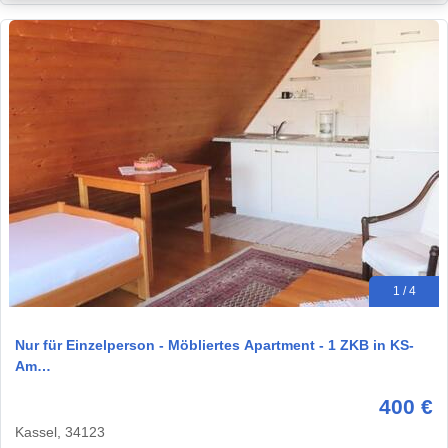
1 / 4
Nur für Einzelperson - Möbliertes Apartment - 1 ZKB in KS-
Am…
400 €
Kassel, 34123