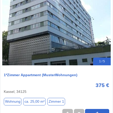
1 / 5
1*Zimmer Appartment (MusterWohnungen)
375 €
Kassel, 34125
Wohnung
ca. 25,00 m²
Zimmer 1
★
➦
➜