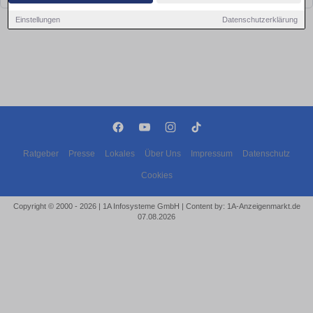
Einstellungen
Datenschutzerklärung
Ratgeber
Presse
Lokales
Über Uns
Impressum
Datenschutz
Cookies
Copyright © 2000 - 2026 | 1A Infosysteme GmbH | Content by: 1A-Anzeigenmarkt.de
07.08.2026