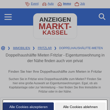
Event
Auto
Immo
Job
ANZEIGEN
MARKT-
KASSEL
❯
IMMOBILIEN
❯
FRITZLAR
❯
DOPPELHAUSHÄLFTE-MIETEN
Doppelhaushälfte Mieten Fritzlar - Eigentumswohnung in
der Nähe finden auch von privat
Finden Sie hier Ihre Doppelhaushälfte zum Mieten in Fritzlar
Suchen Sie in Fritzlar eine Doppelhaushälfte zum Mieten? Finden Sie
hier eine große Auswahl an Eigentumswohnungen. Egal, ob als
Kapitalanlage oder zur Vermietung – hier finden Sie Ihre Immobilie in
Fritzlar oder in der Nähe.
Leider konnten wir derzeit keine passenden Objekte finden. Schauen Sie
Alle Cookies akzeptieren
Alle Cookies ablehnen
bald wieder vorbei!