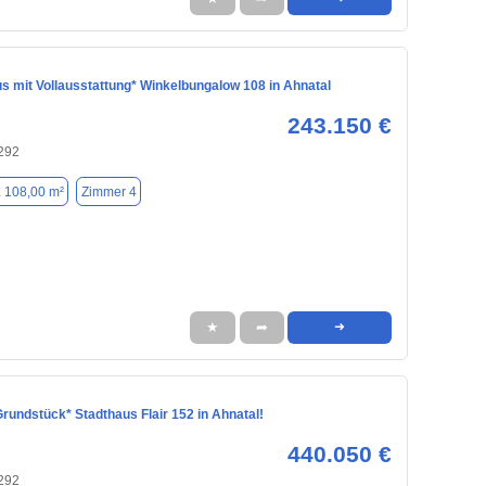
s mit Vollausstattung* Winkelbungalow 108 in Ahnatal
243.150 €
4292
. 108,00 m²
Zimmer 4
★
➦
➜
Grundstück* Stadthaus Flair 152 in Ahnatal!
440.050 €
4292