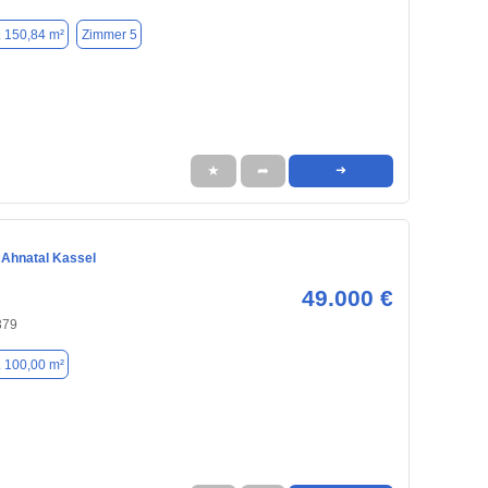
. 150,84 m²
Zimmer 5
★
➦
➜
Ahnatal Kassel
49.000 €
379
. 100,00 m²