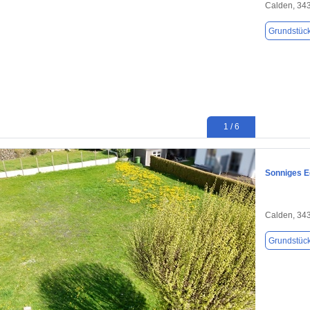
Calden, 34
Grundstüc
1 / 6
Sonniges E
Calden, 34
Grundstüc