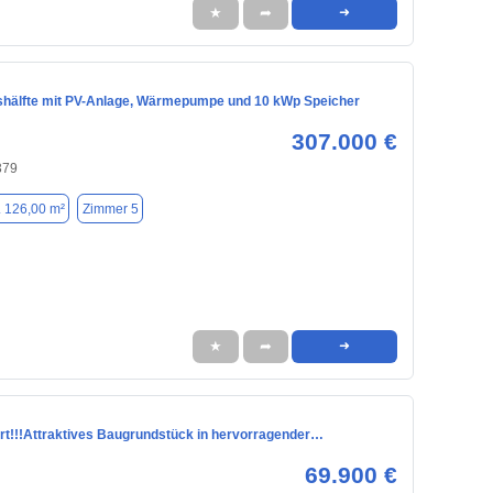
★
➦
➜
hälfte mit PV-Anlage, Wärmepumpe und 10 kWp Speicher
307.000 €
379
. 126,00 m²
Zimmer 5
★
➦
➜
ert!!!Attraktives Baugrundstück in hervorragender…
69.900 €