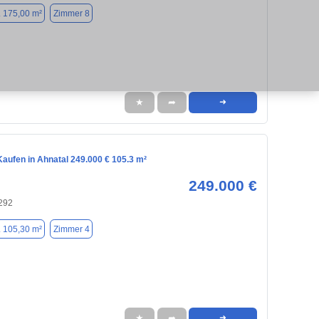
. 175,00 m²
Zimmer 8
★
➦
➜
aufen in Ahnatal 249.000 € 105.3 m²
249.000 €
4292
. 105,30 m²
Zimmer 4
★
➦
➜