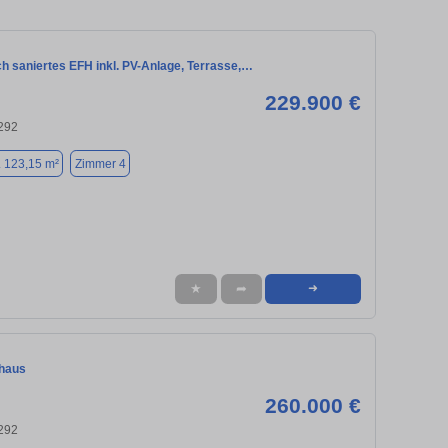
h saniertes EFH inkl. PV-Anlage, Terrasse,…
229.900 €
4292
. 123,15 m²
Zimmer 4
★
➦
➜
nhaus
260.000 €
4292