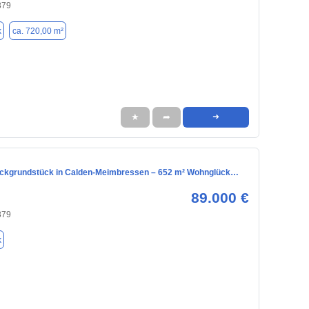
379
k
ca. 720,00 m²
★
➦
➜
ckgrundstück in Calden-Meimbressen – 652 m² Wohnglück…
89.000 €
379
k