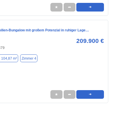
★
➦
➜
milien-Bungalow mit großem Potenzial in ruhiger Lage…
209.900 €
379
. 104,87 m²
Zimmer 4
★
➦
➜