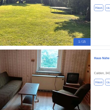
Haus
ca
1 / 15
Haus Nähe 
Calden, 34
Haus
ca