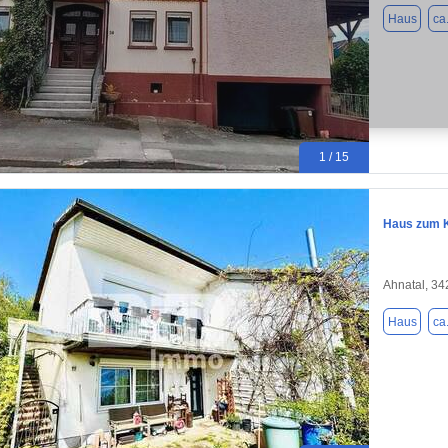
Haus
ca
1 / 15
Haus zum K
Ahnatal, 3
Haus
ca