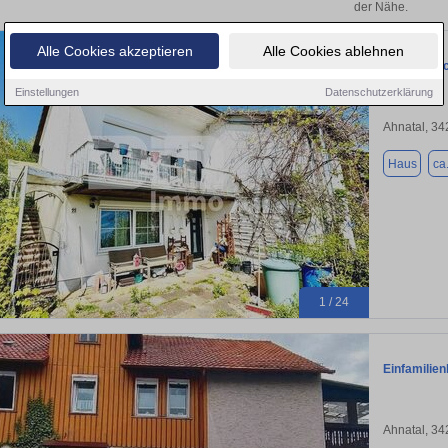
der Nähe.
Alle Cookies akzeptieren
Alle Cookies ablehnen
Umfangreic
Einstellungen
Datenschutzerklärung
Ahnatal, 3
Haus
ca
1 / 24
Einfamilie
Ahnatal, 3