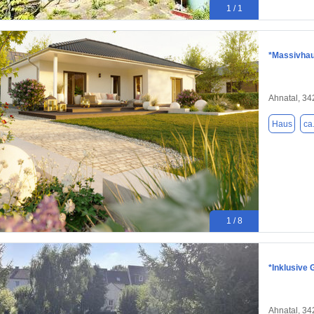
1 / 1
*Massivhau
Ahnatal, 3
Haus
ca
1 / 8
*Inklusive 
Ahnatal, 3