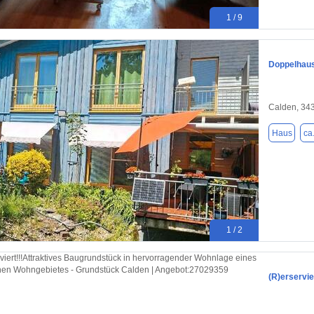
1 / 9
Doppelhaus
Calden, 34
Haus
ca
1 / 2
(R)erservi