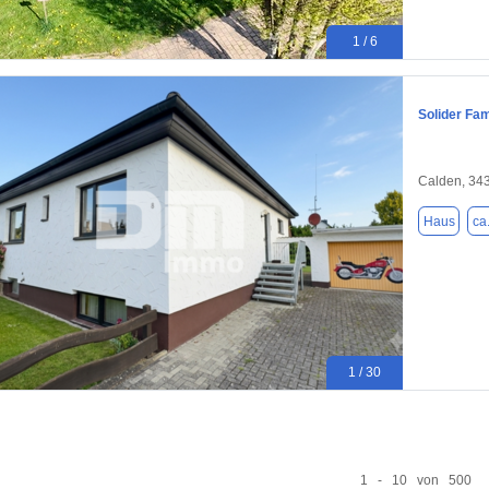
1 / 6
Solider Fa
Calden, 34
Haus
ca
1 / 30
1 - 10 von 500