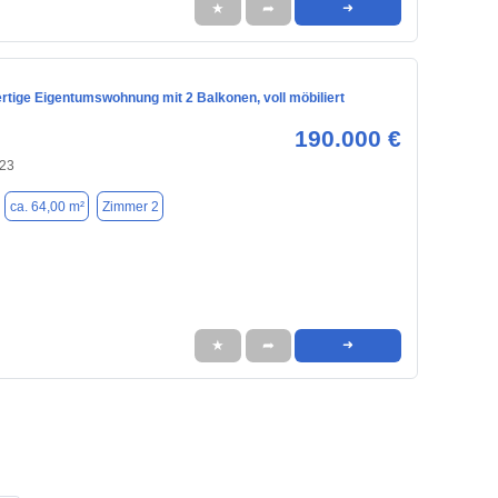
★
➦
➜
rtige Eigentumswohnung mit 2 Balkonen, voll möbiliert
190.000 €
123
ca. 64,00 m²
Zimmer 2
★
➦
➜