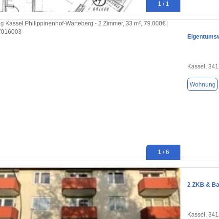
1 / 1
Eigentums
Kassel, 34
Wohnung
1 / 6
2 ZKB & Ba
Kassel, 34