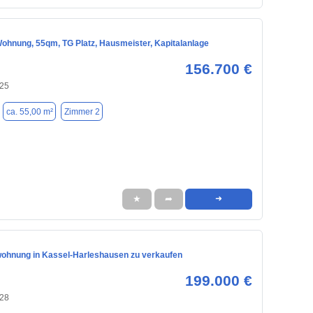
ohnung, 55qm, TG Platz, Hausmeister, Kapitalanlage
156.700 €
125
ca. 55,00 m²
Zimmer 2
★
➦
➜
ohnung in Kassel-Harleshausen zu verkaufen
199.000 €
128