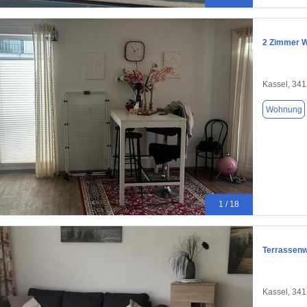
2 Zimmer W
Kassel, 34
Wohnung
1 / 18
Terrassenw
Kassel, 34