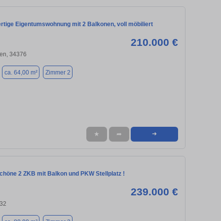
rtige Eigentumswohnung mit 2 Balkonen, voll möbiliert
210.000 €
en, 34376
ca. 64,00 m²
Zimmer 2
★
➦
➜
chöne 2 ZKB mit Balkon und PKW Stellplatz !
239.000 €
132