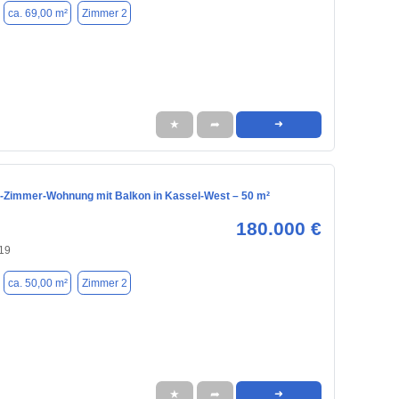
ca. 69,00 m²
Zimmer 2
★
➦
➜
2-Zimmer-Wohnung mit Balkon in Kassel-West – 50 m²
180.000 €
119
ca. 50,00 m²
Zimmer 2
★
➦
➜