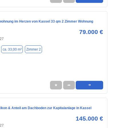
wohnung im Herzen von Kassel 33 qm 2 Zimmer Wohnung
79.000 €
127
ca. 33,00 m²
Zimmer 2
★
➦
➜
lkon & Anteil am Dachboden zur Kapitalanlage in Kassel
145.000 €
127