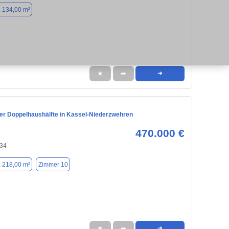
. 134,00 m²
★
➦
➜
ner Doppelhaushälfte in Kassel-Niederzwehren
470.000 €
134
. 218,00 m²
Zimmer 10
★
➦
➜