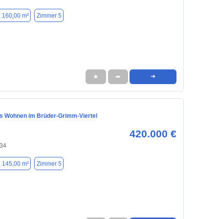
. 160,00 m²
Zimmer 5
★
➦
➜
s Wohnen im Brüder-Grimm-Viertel
420.000 €
134
. 145,00 m²
Zimmer 5