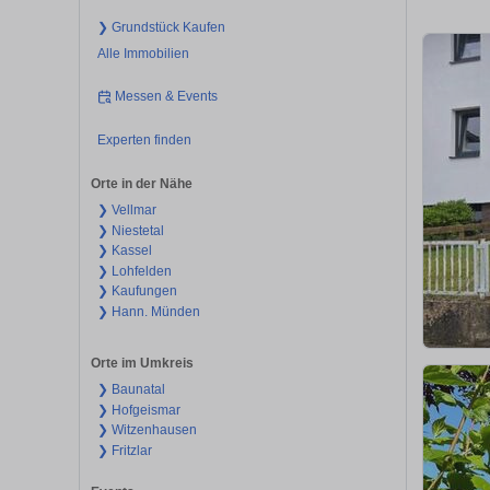
❯ Grundstück Kaufen
Alle Immobilien
Messen & Events
Experten finden
Orte in der Nähe
❯ Vellmar
❯ Niestetal
❯ Kassel
❯ Lohfelden
❯ Kaufungen
❯ Hann. Münden
Orte im Umkreis
❯ Baunatal
❯ Hofgeismar
❯ Witzenhausen
❯ Fritzlar