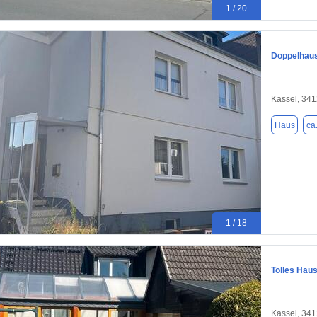
1 / 20
Doppelhaus
Kassel, 34
Haus
ca
1 / 18
Tolles Haus
Kassel, 34