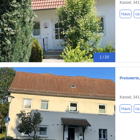
Kassel, 34
Haus
ca
1 / 20
Preiswerte,
Kassel, 34
Haus
ca