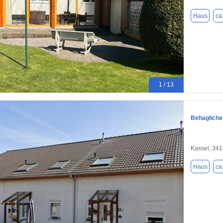
Haus
ca
1 / 13
Behagliche
Kassel, 34
Haus
ca