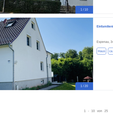
1 / 10
Einfamilie
Espenau, 3
Haus
ca
1 / 20
1 - 10 von 25