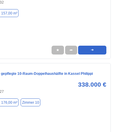
132
. 157,00 m²
★
➦
➜
 gepflegte 10-Raum-Doppelhaushälfte in Kassel Philippi
338.000 €
127
. 176,00 m²
Zimmer 10