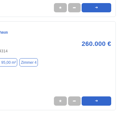
★
➦
➜
nhaus
260.000 €
4314
. 95,00 m²
Zimmer 4
★
➦
➜