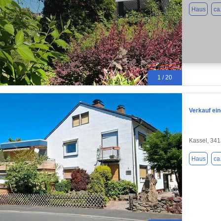
Haus
ca
1 / 20
Verkauf ei
Kassel, 34
Haus
ca