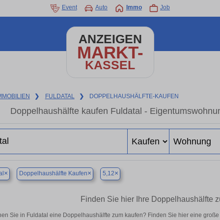
Event
Auto
Immo
Job
ANZEIGEN
MARKT-
KASSEL
MMOBILIEN
❯
FULDATAL
❯
DOPPELHAUSHÄLFTE-KAUFEN
Doppelhaushälfte kaufen Fuldatal - Eigentumswohnun
×
×
×
al
Doppelhaushälfte Kaufen
5,12
Finden Sie hier Ihre Doppelhaushälfte z
en Sie in Fuldatal eine Doppelhaushälfte zum kaufen? Finden Sie hier eine groß