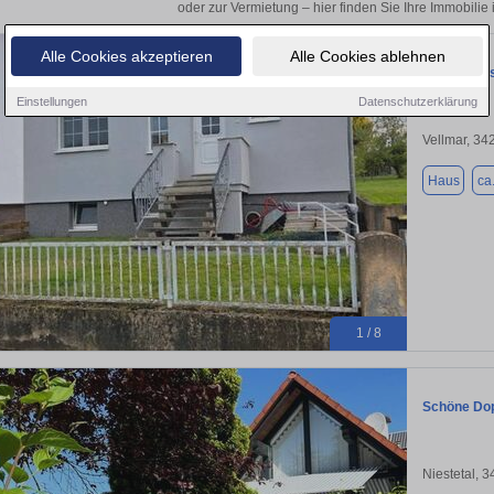
oder zur Vermietung – hier finden Sie Ihre Immobilie 
Alle Cookies akzeptieren
Alle Cookies ablehnen
Doppelhaus
Einstellungen
Datenschutzerklärung
Vellmar, 34
Haus
ca
1 / 8
Schöne Dopp
Niestetal, 