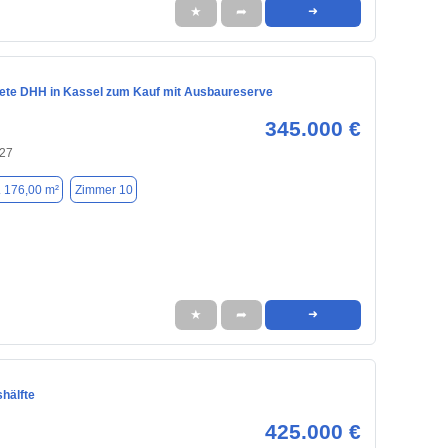
★
➦
➜
tete DHH in Kassel zum Kauf mit Ausbaureserve
345.000 €
127
. 176,00 m²
Zimmer 10
★
➦
➜
hälfte
425.000 €