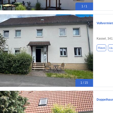
1 / 1
Vollvermie
Kassel, 34
Haus
ca
1 / 15
Doppelhaus