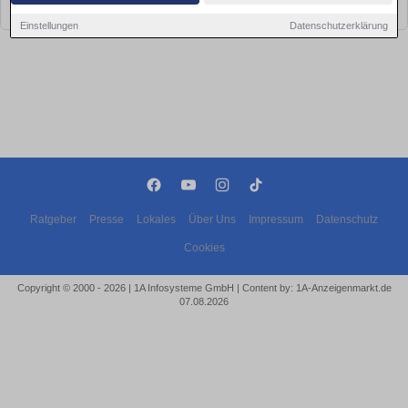
bald wieder vorbei!
Einstellungen
Datenschutzerklärung
Ratgeber
Presse
Lokales
Über Uns
Impressum
Datenschutz
Cookies
Copyright © 2000 - 2026 | 1A Infosysteme GmbH | Content by: 1A-Anzeigenmarkt.de
07.08.2026