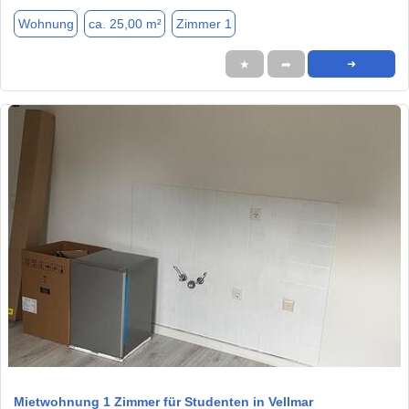
Wohnung
ca. 25,00 m²
Zimmer 1
★
➦
➜
1 / 5
Mietwohnung 1 Zimmer für Studenten in Vellmar