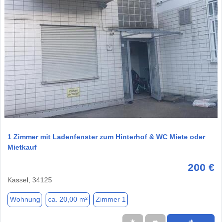
1 / 1
1 Zimmer mit Ladenfenster zum Hinterhof & WC Miete oder
Mietkauf
200 €
Kassel, 34125
Wohnung
ca. 20,00 m²
Zimmer 1
★
➦
➜