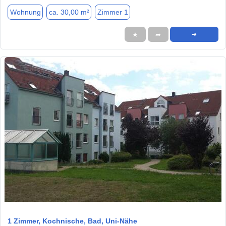
Wohnung
ca. 30,00 m²
Zimmer 1
★
➦
➜
1 / 7
1 Zimmer, Kochnische, Bad, Uni-Nähe