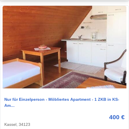
1 / 4
Nur für Einzelperson - Möbliertes Apartment - 1 ZKB in KS-
Am…
400 €
Kassel, 34123