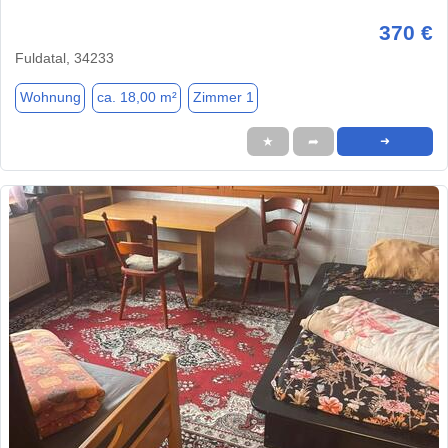
370 €
Fuldatal, 34233
Wohnung
ca. 18,00 m²
Zimmer 1
★
➦
➜