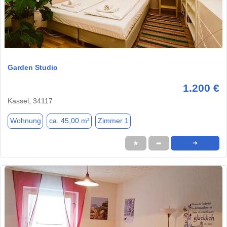
1 / 15
Garden Studio
1.200 €
Kassel, 34117
Wohnung
ca. 45,00 m²
Zimmer 1
★
➦
➜