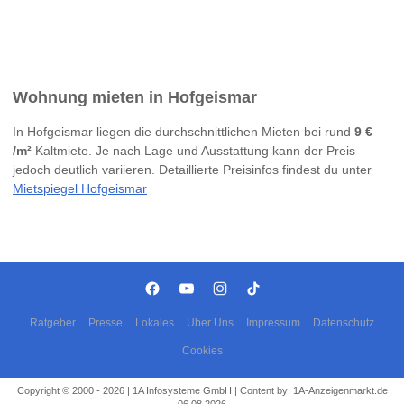
Wohnung mieten in Hofgeismar
In Hofgeismar liegen die durchschnittlichen Mieten bei rund
9 €
/m²
Kaltmiete. Je nach Lage und Ausstattung kann der Preis
jedoch deutlich variieren. Detaillierte Preisinfos findest du unter
Mietspiegel Hofgeismar
Ratgeber
Presse
Lokales
Über Uns
Impressum
Datenschutz
Cookies
Copyright © 2000 - 2026 | 1A Infosysteme GmbH | Content by: 1A-Anzeigenmarkt.de
06.08.2026