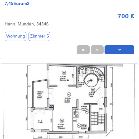
7,45Eurom2
700 €
Hann. Münden, 34346
Wohnung
Zimmer 5
★
➦
➜