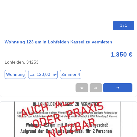
1 / 1
Wohnung 123 qm in Lohfelden Kassel zu vermieten
1.350 €
Lohfelden, 34253
Wohnung
ca. 123,00 m²
Zimmer 4
★
➦
➜