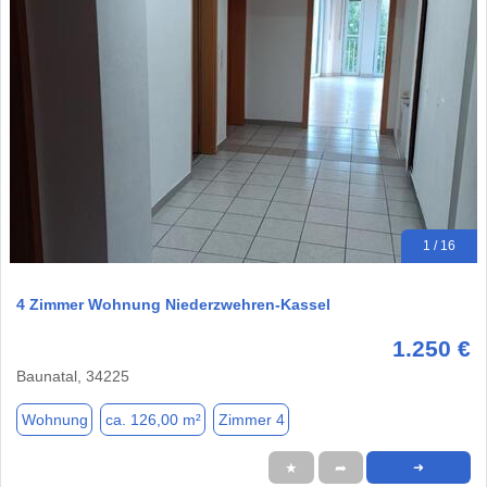
1 / 16
4 Zimmer Wohnung Niederzwehren-Kassel
1.250 €
Baunatal, 34225
Wohnung
ca. 126,00 m²
Zimmer 4
★
➦
➜