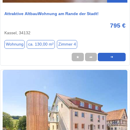
Attraktive AltbauWohnung am Rande der Stadt!
795 €
Kassel, 34132
Wohnung
ca. 130,00 m²
Zimmer 4
★
➦
➜