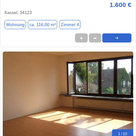
1.600 €
Kassel, 34123
Wohnung
ca. 116,00 m²
Zimmer 4
★
➦
➜
1 / 10