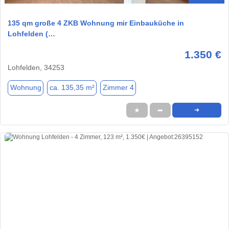
135 qm große 4 ZKB Wohnung mir Einbauküche in
Lohfelden (…
1.350 €
Lohfelden, 34253
Wohnung
ca. 135,35 m²
Zimmer 4
★
➦
➜