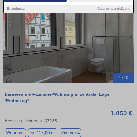
Einstellungen
Datenschutzerklärung
1 / 10
Barrierearme 4-Zimmer-Wohnung in zentraler Lage
*Erstbezug*
1.050 €
Hessisch Lichtenau, 37235
Wohnung
ca. 115,00 m²
Zimmer 4