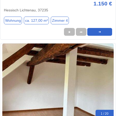
1.150 €
Hessisch Lichtenau, 37235
Wohnung
ca. 127,00 m²
Zimmer 4
★
➦
➜
1 / 20