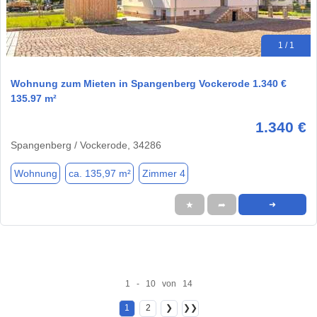
1 / 1
Wohnung zum Mieten in Spangenberg Vockerode 1.340 €
135.97 m²
1.340 €
Spangenberg / Vockerode, 34286
Wohnung
ca. 135,97 m²
Zimmer 4
★
➦
➜
1 - 10 von 14
1
2
❯
❯❯