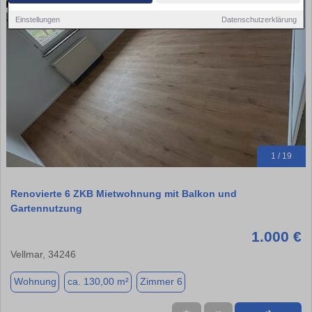
Einstellungen
Datenschutzerklärung
1 / 19
Renovierte 6 ZKB Mietwohnung mit Balkon und
Gartennutzung
1.000 €
Vellmar, 34246
Wohnung
ca. 130,00 m²
Zimmer 6