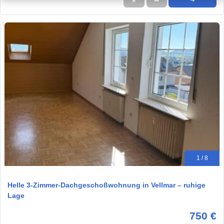
★
➦
➜
1 / 8
Helle 3-Zimmer-Dachgeschoßwohnung in Vellmar – ruhige
Lage
750 €