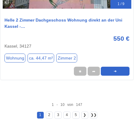
1 / 9
Helle 2 Zimmer Dachgeschoss Wohnung direkt an der Uni
Kassel -…
550 €
Kassel, 34127
Wohnung
ca. 44,47 m²
Zimmer 2
★
➦
➜
1 - 10 von 147
1
2
3
4
5
❯
❯❯