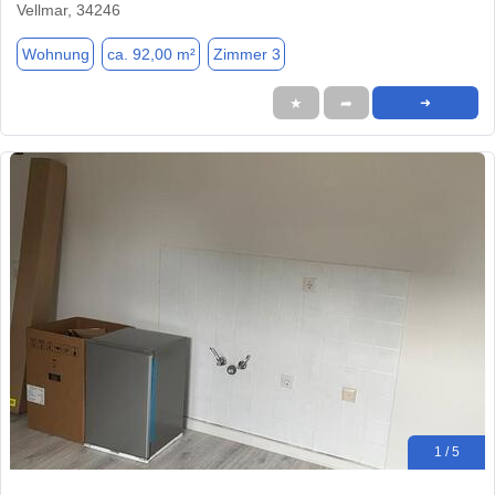
Vellmar, 34246
Wohnung
ca. 92,00 m²
Zimmer 3
★
➦
➜
1 / 5