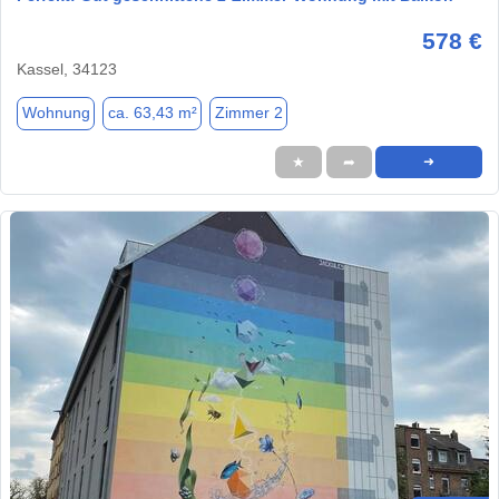
578 €
Kassel, 34123
Wohnung
ca. 63,43 m²
Zimmer 2
★
➦
➜