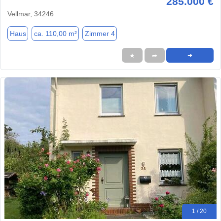
285.000 €
Vellmar, 34246
Haus
ca. 110,00 m²
Zimmer 4
★
➦
➜
1 / 20