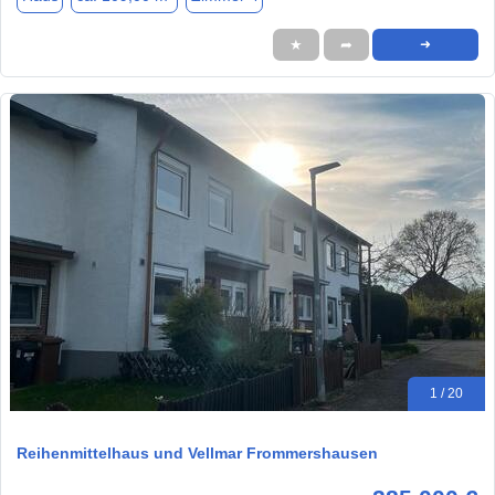
★
➦
➜
1 / 20
Reihenmittelhaus und Vellmar Frommershausen