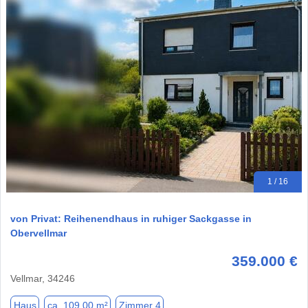
1 / 16
von Privat: Reihenendhaus in ruhiger Sackgasse in
Obervellmar
359.000 €
Vellmar, 34246
Haus
ca. 109,00 m²
Zimmer 4