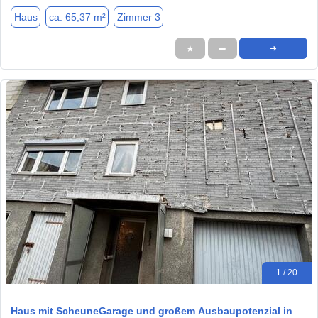
Haus
ca. 65,37 m²
Zimmer 3
★
➦
➜
1 / 20
Haus mit ScheuneGarage und großem Ausbaupotenzial in