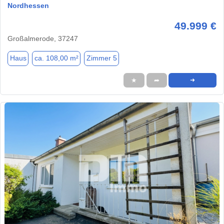
Nordhessen
49.999 €
Großalmerode, 37247
Haus
ca. 108,00 m²
Zimmer 5
★
➦
➜