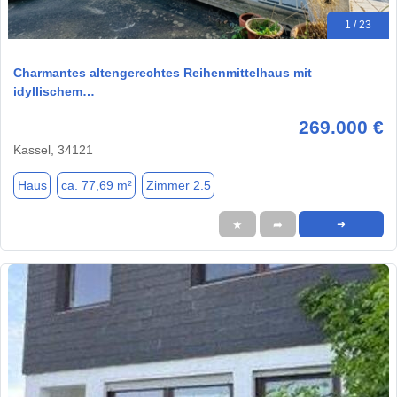
1 / 23
Charmantes altengerechtes Reihenmittelhaus mit
idyllischem…
269.000 €
Kassel, 34121
Haus
ca. 77,69 m²
Zimmer 2.5
★
➦
➜