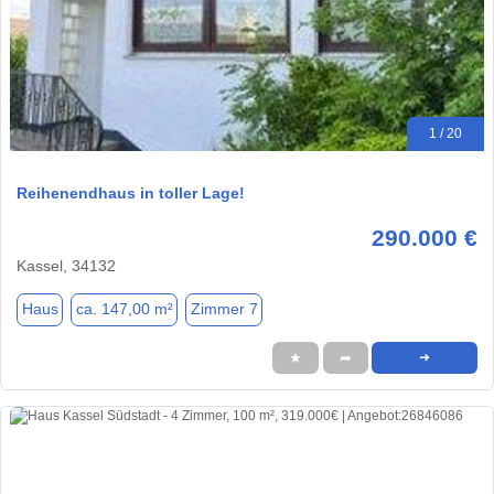
1 / 20
Reihenendhaus in toller Lage!
290.000 €
Kassel, 34132
Haus
ca. 147,00 m²
Zimmer 7
★
➦
➜