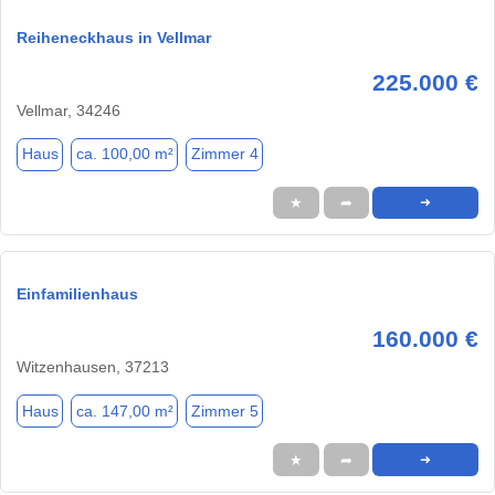
Reiheneckhaus in Vellmar
225.000 €
Vellmar, 34246
Haus
ca. 100,00 m²
Zimmer 4
★
➦
➜
Einfamilienhaus
160.000 €
Witzenhausen, 37213
Haus
ca. 147,00 m²
Zimmer 5
★
➦
➜