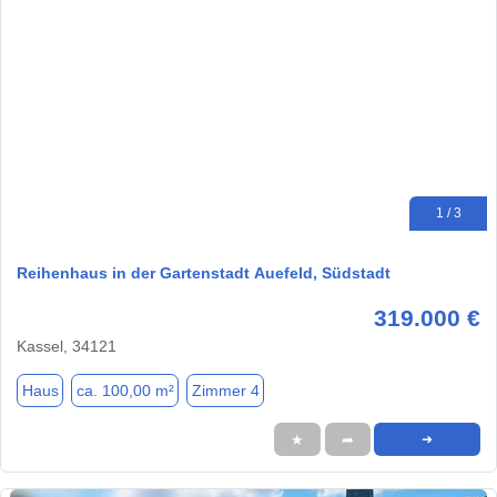
1 / 3
Reihenhaus in der Gartenstadt Auefeld, Südstadt
319.000 €
Kassel, 34121
Haus
ca. 100,00 m²
Zimmer 4
★
➦
➜