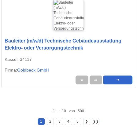
Bauleiter (m/w/d) Technische Gebäudeausstattung
Elektro- oder Versorgungstechnik
Kassel, 34117
Firma:
Goldbeck GmbH
★
➦
➜
1 - 10 von 500
1
2
3
4
5
❯
❯❯