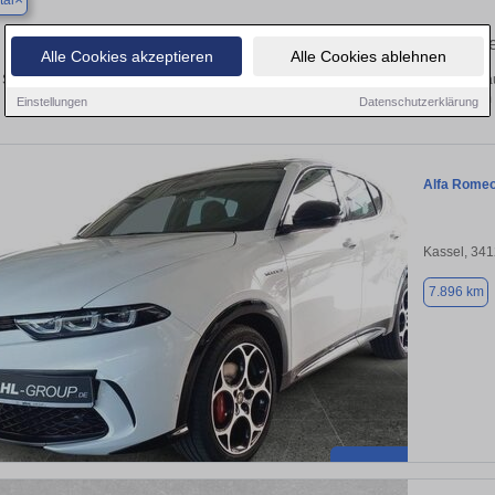
tal
Finden Sie in Baunatal Ihren gebrauch
Alle Cookies akzeptieren
Alle Cookies ablehnen
Sie in Baunatal einen Alfa Romeo Tonale Gebrauchtwagen? Entdecken Sie gebra
Preisklassen von privat und vom
Einstellungen
Datenschutzerklärung
Alfa Romeo
Kassel, 34
7.896 km