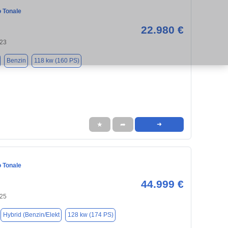
 Tonale
22.980 €
123
Benzin
118 kw (160 PS)
★
➦
➜
 Tonale
44.999 €
125
Hybrid (Benzin/Elekt
128 kw (174 PS)