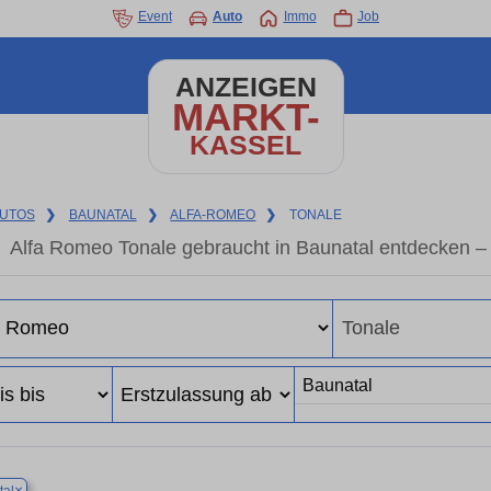
Event
Auto
Immo
Job
ANZEIGEN
MARKT-
KASSEL
UTOS
❯
BAUNATAL
❯
ALFA-ROMEO
❯
TONALE
Alfa Romeo Tonale gebraucht in Baunatal entdecken –
×