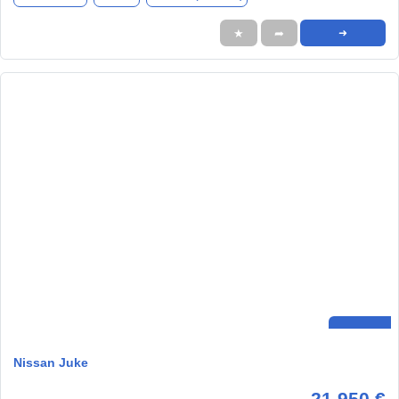
★
➦
➜
Nissan Juke
21.950 €