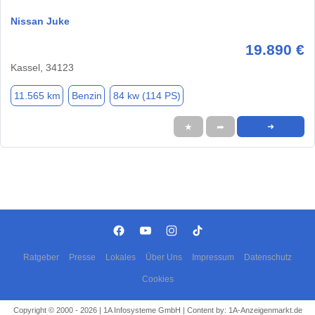
Nissan Juke
19.890 €
Kassel, 34123
11.565 km
Benzin
84 kw (114 PS)
★
➦
➜
Ratgeber
Presse
Lokales
Über Uns
Impressum
Datenschutz
Cookies
Copyright © 2000 - 2026 | 1A Infosysteme GmbH | Content by: 1A-Anzeigenmarkt.de