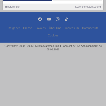
Einstellungen
Datenschutzerklärung
Ratgeber
Presse
Lokales
Über Uns
Impressum
Datenschutz
Cookies
Copyright © 2000 - 2026 | 1A Infosysteme GmbH | Content by: 1A-Anzeigenmarkt.de
08.08.2026