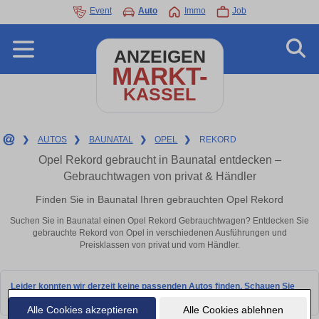
Event
Auto
Immo
Job
ANZEIGEN
MARKT-
KASSEL
❯
AUTOS
❯
BAUNATAL
❯
OPEL
❯
REKORD
Opel Rekord gebraucht in Baunatal entdecken –
Gebrauchtwagen von privat & Händler
Finden Sie in Baunatal Ihren gebrauchten Opel Rekord
Suchen Sie in Baunatal einen Opel Rekord Gebrauchtwagen? Entdecken Sie
gebrauchte Rekord von Opel in verschiedenen Ausführungen und
Preisklassen von privat und vom Händler.
Leider konnten wir derzeit keine passenden Autos finden. Schauen Sie
bald wieder vorbei!
Alle Cookies akzeptieren
Alle Cookies ablehnen