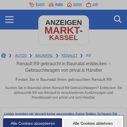
Event
Auto
Immo
Job
ANZEIGEN
MARKT-
KASSEL
❯
AUTOS
❯
BAUNATAL
❯
RENAULT
❯
R9
Renault R9 gebraucht in Baunatal entdecken –
Gebrauchtwagen von privat & Händler
Finden Sie in Baunatal Ihren gebrauchten Renault R9
Suchen Sie in Baunatal einen Renault R9 Gebrauchtwagen? Entdecken Sie
gebrauchte R9 von Renault in verschiedenen Ausführungen und
Preisklassen von privat und vom Händler.
Leider konnten wir derzeit keine passenden Autos finden. Schauen Sie
bald wieder vorbei!
Alle Cookies akzeptieren
Alle Cookies ablehnen