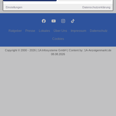
Einstellungen
Datenschutzerklärung
Ratgeber
Presse
Lokales
Über Uns
Impressum
Datenschutz
Cookies
Copyright © 2000 - 2026 | 1A Infosysteme GmbH | Content by: 1A-Anzeigenmarkt.de
08.08.2026