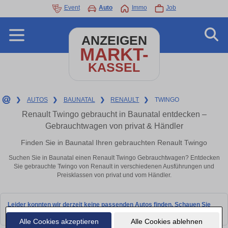
Event
Auto
Immo
Job
ANZEIGEN
MARKT-
KASSEL
❯
AUTOS
❯
BAUNATAL
❯
RENAULT
❯
TWINGO
Renault Twingo gebraucht in Baunatal entdecken –
Gebrauchtwagen von privat & Händler
Finden Sie in Baunatal Ihren gebrauchten Renault Twingo
Suchen Sie in Baunatal einen Renault Twingo Gebrauchtwagen? Entdecken
Sie gebrauchte Twingo von Renault in verschiedenen Ausführungen und
Preisklassen von privat und vom Händler.
Leider konnten wir derzeit keine passenden Autos finden. Schauen Sie
bald wieder vorbei!
Alle Cookies akzeptieren
Alle Cookies ablehnen