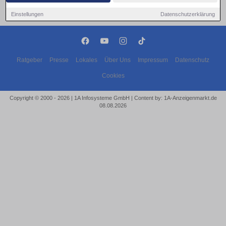
Einstellungen
Datenschutzerklärung
Ratgeber
Presse
Lokales
Über Uns
Impressum
Datenschutz
Cookies
Copyright © 2000 - 2026 | 1A Infosysteme GmbH | Content by: 1A-Anzeigenmarkt.de
08.08.2026