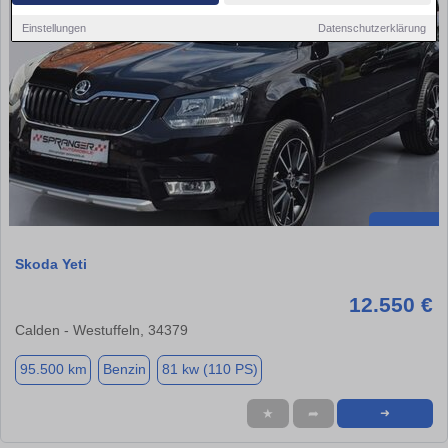
Einstellungen
Datenschutzerklärung
Skoda Yeti
12.550 €
Calden - Westuffeln, 34379
95.500 km
Benzin
81 kw (110 PS)
★
➦
➜