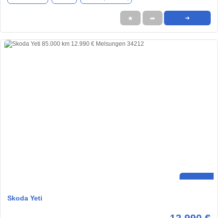
★
➦
➜
Skoda Yeti
12.990 €