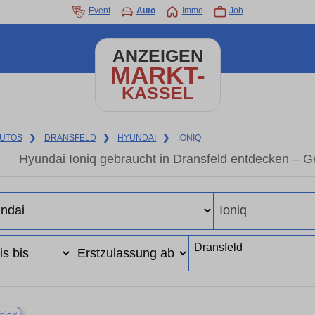
Event
Auto
Immo
Job
ANZEIGEN
MARKT-
KASSEL
UTOS
❯
DRANSFELD
❯
HYUNDAI
❯
IONIQ
Hyundai Ioniq gebraucht in Dransfeld entdecken – 
×