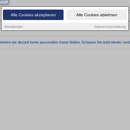
eld
Finden Sie in Dransfeld Ihren gebrau
Alle Cookies akzeptieren
Alle Cookies ablehnen
hen Sie in Dransfeld einen Hyundai Ioniq Gebrauchtwagen? Entdecken Sie gebra
Preisklassen von privat und vom
Einstellungen
Datenschutzerklärung
onnten wir derzeit keine passenden Autos finden. Schauen Sie bald wieder vorb