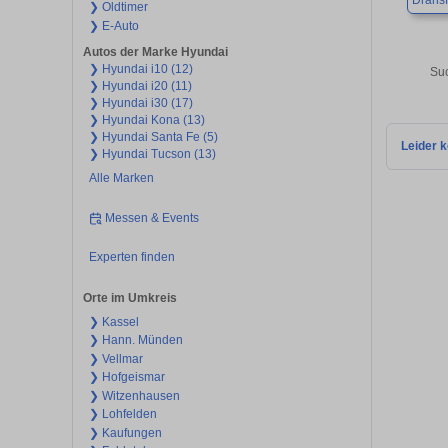
Dransf
❯ Oldtimer
❯ E-Auto
Autos der Marke Hyundai
❯ Hyundai i10 (12)
Suc
❯ Hyundai i20 (11)
❯ Hyundai i30 (17)
❯ Hyundai Kona (13)
❯ Hyundai Santa Fe (5)
Leider k
❯ Hyundai Tucson (13)
Alle Marken
Messen & Events
Experten finden
Orte im Umkreis
❯ Kassel
❯ Hann. Münden
❯ Vellmar
❯ Hofgeismar
❯ Witzenhausen
❯ Lohfelden
❯ Kaufungen