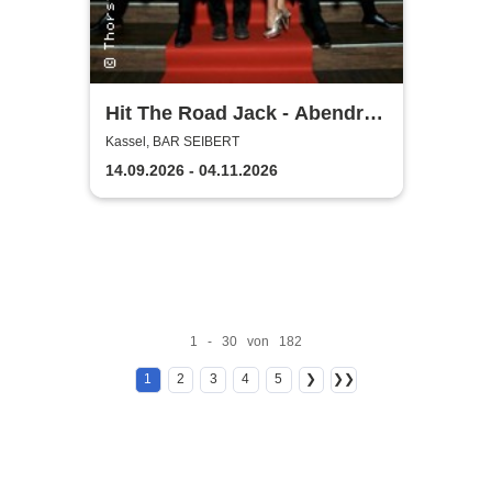
Hit The Road Jack - Abendrot
Show
Kassel, BAR SEIBERT
14.09.2026 - 04.11.2026
1 - 30 von 182
1
2
3
4
5
❯
❯❯