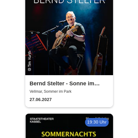
Bernd Stelter - Sonne im
Herzen, Blödsinn im Kopp!
Vellmar, Sommer im Park
27.06.2027
19:30 Uhr