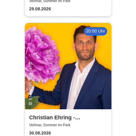
Showtime!
Vellmar, Sommer im Park
29.08.2026
20:00 Uhr
Christian Ehring -
Versöhnung
Vellmar, Sommer im Park
30.08.2026