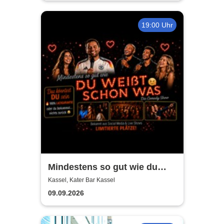
19:00 Uhr
Mindestens so gut wie du
weißt schon was -
Kassel, Kater Bar Kassel
Standupcomedy by Leo
09.09.2026
Sommer