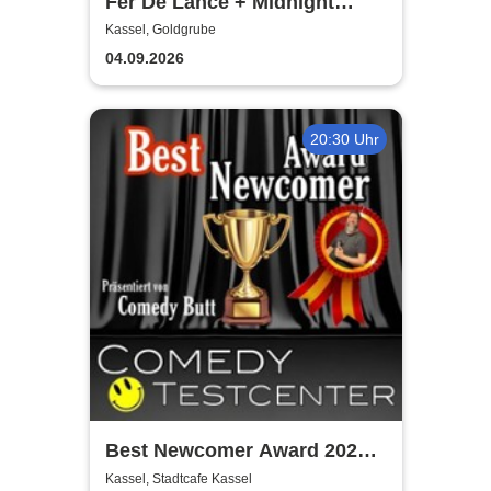
Fer De Lance + Midnight
Force - Epic Heavy Metal
Kassel, Goldgrube
Night
04.09.2026
20:30 Uhr
Best Newcomer Award 2025 -
moderiert von Mohammed
Kassel, Stadtcafe Kassel