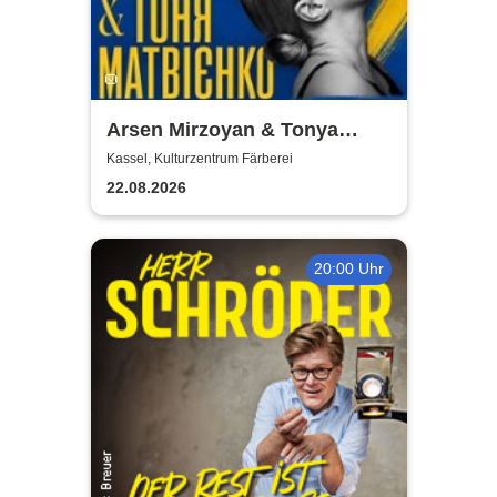
Arsen Mirzoyan & Tonya
Matvienko - Benefizkonzert
Kassel, Kulturzentrum Färberei
22.08.2026
20:00 Uhr