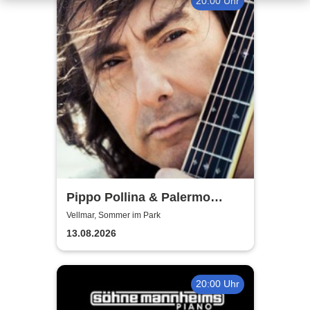
20:00 Uhr
Pippo Pollina & Palermo
Acoustic Quintet - In
Vellmar, Sommer im Park
Concerto
13.08.2026
20:00 Uhr