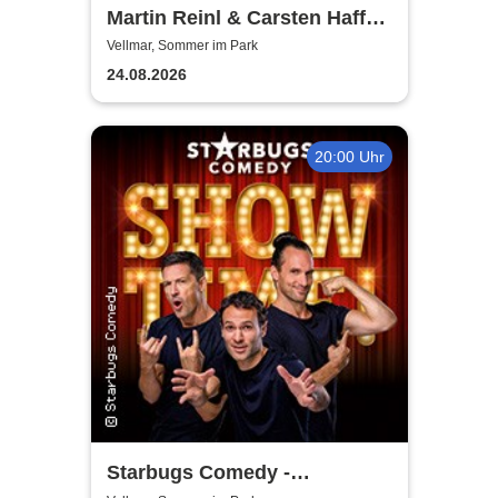
Martin Reinl & Carsten Haffke
- Puppen gucken
Vellmar, Sommer im Park
24.08.2026
20:00 Uhr
Starbugs Comedy -