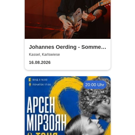
Johannes Oerding - Sommer
Open Airs 2026
Kassel, Karlswiese
16.08.2026
20:00 Uhr