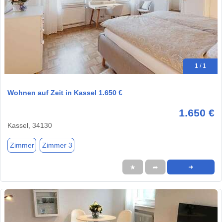
1 / 1
Wohnen auf Zeit in Kassel 1.650 €
1.650 €
Kassel, 34130
Zimmer
Zimmer 3
★
➦
➜