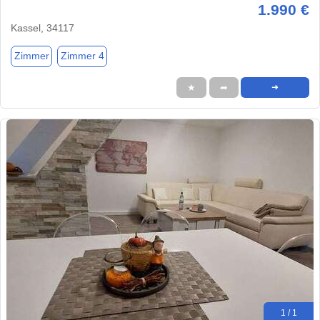
1.990 €
Kassel, 34117
Zimmer
Zimmer 4
★
➦
➜
1 / 1