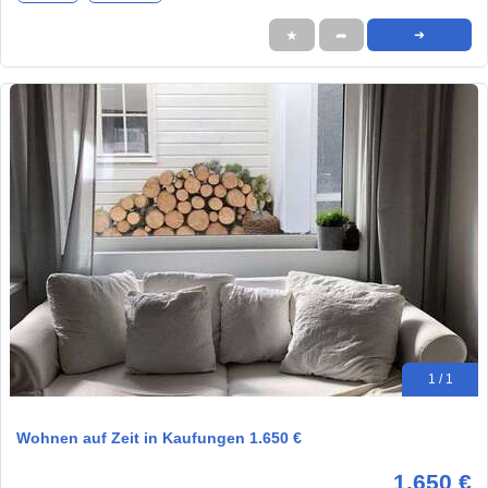
★
➦
➜
1 / 1
Wohnen auf Zeit in Kaufungen 1.650 €
1.650 €