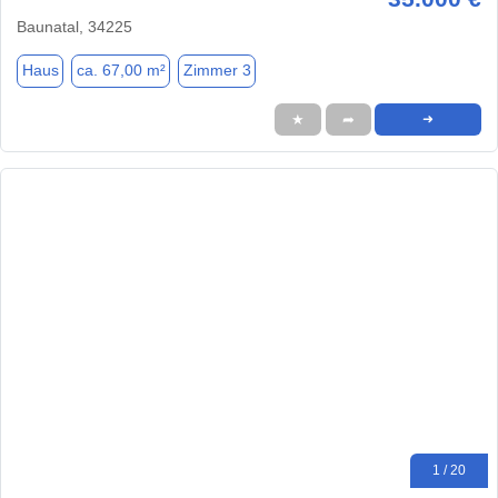
Baunatal, 34225
Haus
ca. 67,00 m²
Zimmer 3
★
➦
➜
1 / 20