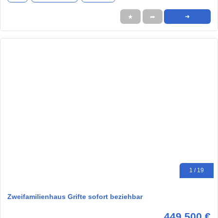
★
➦
➜
1 / 19
Zweifamilienhaus Grifte sofort beziehbar
449.500 €