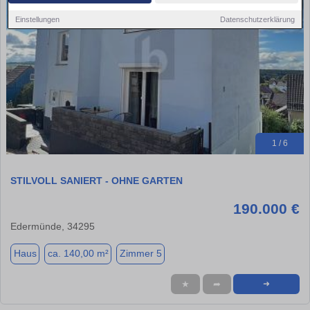
Einstellungen
Datenschutzerklärung
1 / 6
STILVOLL SANIERT - OHNE GARTEN
190.000 €
Edermünde, 34295
Haus
ca. 140,00 m²
Zimmer 5
★
➦
➜