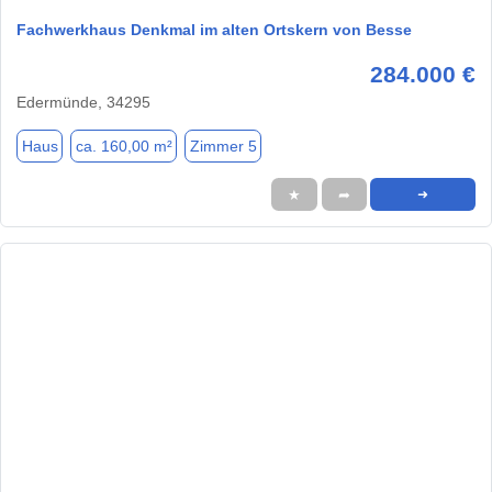
Fachwerkhaus Denkmal im alten Ortskern von Besse
284.000 €
Edermünde, 34295
Haus
ca. 160,00 m²
Zimmer 5
★
➦
➜