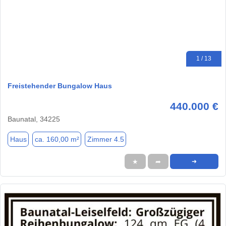
1 / 13
Freistehender Bungalow Haus
440.000 €
Baunatal, 34225
Haus
ca. 160,00 m²
Zimmer 4.5
★
➦
➜