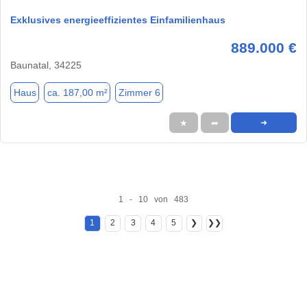
Exklusives energieeffizientes Einfamilienhaus
889.000 €
Baunatal, 34225
Haus
ca. 187,00 m²
Zimmer 6
★
➦
➜
1 - 10 von 483
1
2
3
4
5
❯
❯❯