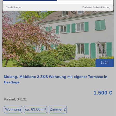
Einstellungen
Datenschutzerklärung
1 / 14
Mulang: Möblierte 2-ZKB Wohnung mit eigener Terrasse in
Bestlage
1.500 €
Kassel, 34131
Wohnung
ca. 69,00 m²
Zimmer 2