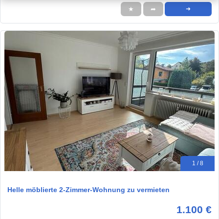
★
➦
➜
1 / 8
Helle möblierte 2-Zimmer-Wohnung zu vermieten
1.100 €