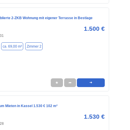
blierte 2-ZKB Wohnung mit eigener Terrasse in Bestlage
1.500 €
131
ca. 69,00 m²
Zimmer 2
★
➦
➜
m Mieten in Kassel 1.530 € 102 m²
1.530 €
128