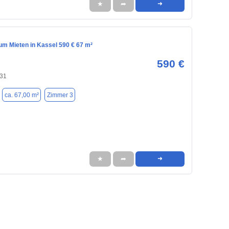
★
➦
➜
m Mieten in Kassel 590 € 67 m²
590 €
131
ca. 67,00 m²
Zimmer 3
★
➦
➜