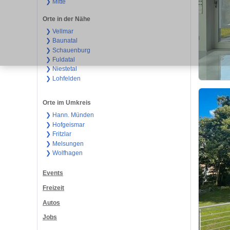
❯ Mitte
Orte in der Nähe
❯ Vellmar
❯ Baunatal
❯ Schauenburg
❯ Fuldatal
❯ Niestetal
❯ Lohfelden
Orte im Umkreis
❯ Hann. Münden
❯ Hofgeismar
❯ Fritzlar
❯ Melsungen
❯ Wolfhagen
Events
Freizeit
Autos
Jobs