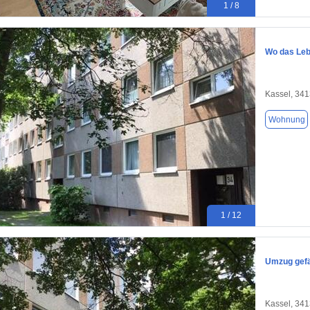
1 / 8
Wo das Leb
Kassel, 34
Wohnung
1 / 12
Umzug gefä
Kassel, 34