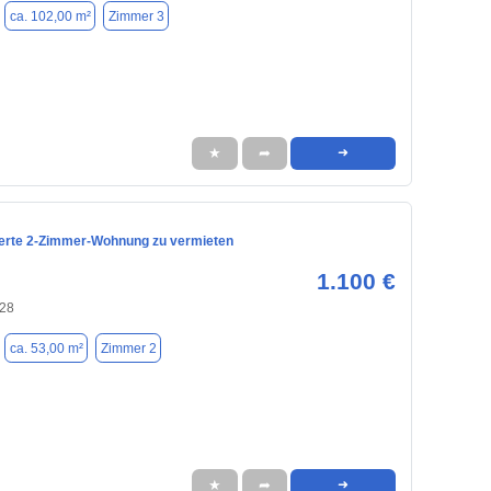
ca. 102,00 m²
Zimmer 3
★
➦
➜
ierte 2-Zimmer-Wohnung zu vermieten
1.100 €
128
ca. 53,00 m²
Zimmer 2
★
➦
➜