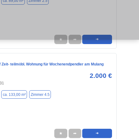
ca. 89,00 m²
Zimmer 2.5
★
➦
➜
 Zeit- teilmöbl. Wohnung für Wochenendpendler am Mulang
2.000 €
131
ca. 133,00 m²
Zimmer 4.5
★
➦
➜