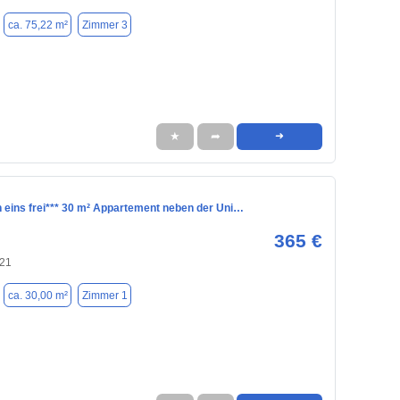
ca. 75,22 m²
Zimmer 3
★
➦
➜
h eins frei*** 30 m² Appartement neben der Uni…
365 €
121
ca. 30,00 m²
Zimmer 1