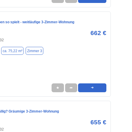
en so spielt - weitläufige 3-Zimmer-Wohnung
662 €
132
ca. 75,22 m²
Zimmer 3
★
➦
➜
llig? Gräumige 3-Zimmer-Wohnung
655 €
132