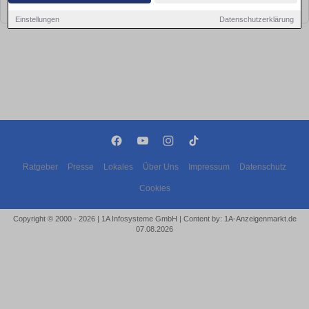
bald wieder vorbei!
Einstellungen
Datenschutzerklärung
Ratgeber
Presse
Lokales
Über Uns
Impressum
Datenschutz
Cookies
Copyright © 2000 - 2026 | 1A Infosysteme GmbH | Content by: 1A-Anzeigenmarkt.de
07.08.2026