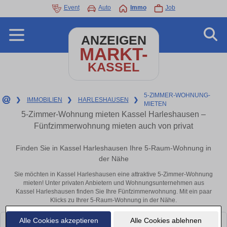
Event
Auto
Immo
Job
ANZEIGEN
MARKT-
KASSEL
5-ZIMMER-WOHNUNG-
❯
IMMOBILIEN
❯
HARLESHAUSEN
❯
MIETEN
5-Zimmer-Wohnung mieten Kassel Harleshausen –
Fünfzimmerwohnung mieten auch von privat
Finden Sie in Kassel Harleshausen Ihre 5-Raum-Wohnung in
der Nähe
Sie möchten in Kassel Harleshausen eine attraktive 5-Zimmer-Wohnung
mieten! Unter privaten Anbietern und Wohnungsunternehmen aus
Kassel Harleshausen finden Sie Ihre Fünfzimmerwohnung. Mit ein paar
Klicks zu Ihrer 5-Raum-Wohnung in der Nähe.
Alle Cookies akzeptieren
Alle Cookies ablehnen
Leider konnten wir derzeit keine passenden Objekte finden. Schauen Sie