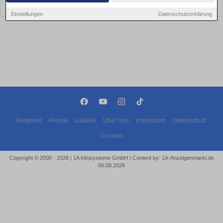
bald wieder vorbei!
Einstellungen
Datenschutzerklärung
Ratgeber
Presse
Lokales
Über Uns
Impressum
Datenschutz
Cookies
Copyright © 2000 - 2026 | 1A Infosysteme GmbH | Content by: 1A-Anzeigenmarkt.de
06.08.2026