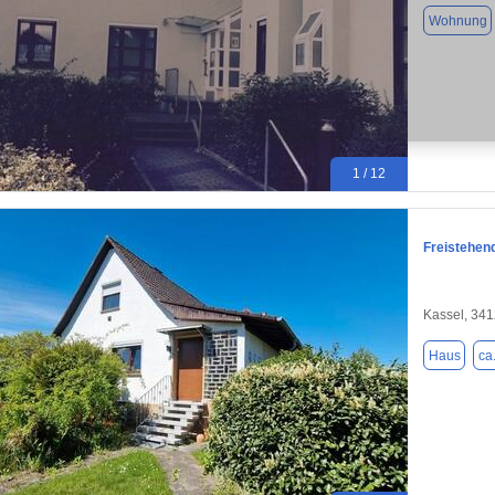
Wohnung
1 / 12
Freistehen
Kassel, 34
Haus
ca