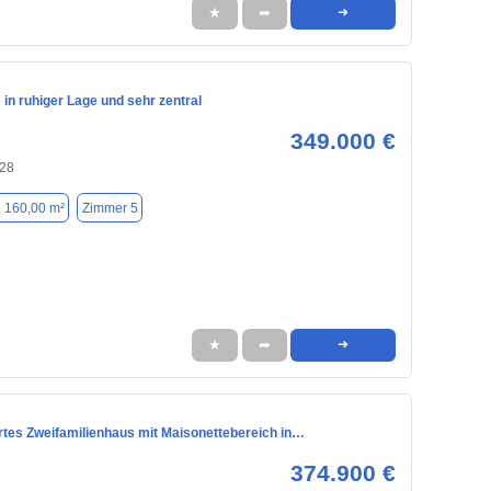
★
➦
➜
 in ruhiger Lage und sehr zentral
349.000 €
128
. 160,00 m²
Zimmer 5
★
➦
➜
rtes Zweifamilienhaus mit Maisonettebereich in…
374.900 €