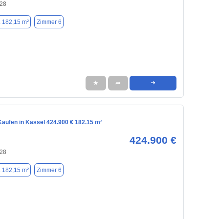
128
. 182,15 m²
Zimmer 6
★
➦
➜
aufen in Kassel 424.900 € 182.15 m²
424.900 €
128
. 182,15 m²
Zimmer 6