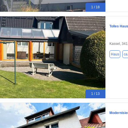
1 / 18
Tolles Haus
Kassel, 34
Haus
ca
1 / 13
Modernisie