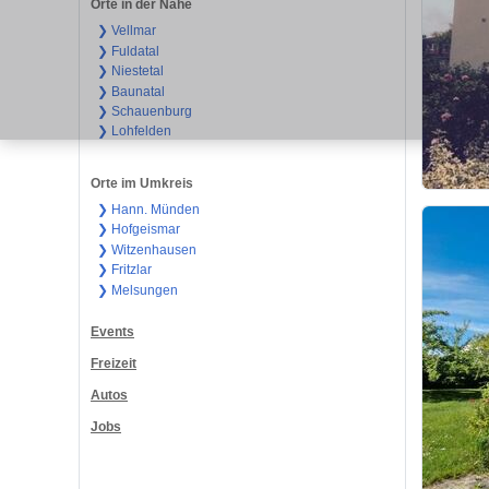
Orte in der Nähe
❯ Vellmar
❯ Fuldatal
❯ Niestetal
❯ Baunatal
❯ Schauenburg
❯ Lohfelden
Orte im Umkreis
❯ Hann. Münden
❯ Hofgeismar
❯ Witzenhausen
❯ Fritzlar
❯ Melsungen
Events
Freizeit
Autos
Jobs