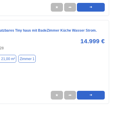
★
➦
➜
 Nutzbares Tiny haus mit BadeZimmer Küche Wasser Strom.
14.999 €
128
. 21,00 m²
Zimmer 1
★
➦
➜