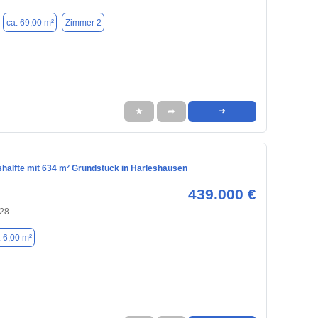
ca. 69,00 m²
Zimmer 2
★
➦
➜
hälfte mit 634 m² Grundstück in Harleshausen
439.000 €
128
. 6,00 m²