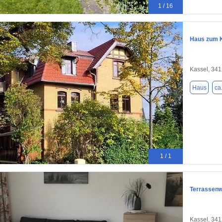
1 / 16
Haus zum K
Kassel, 34
Haus
ca
1 / 1
Terrassenw
Kassel, 34