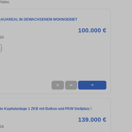
r Nähe.
BAUAREAL IN GEWACHSENEM WOHNGEBIET
100.000 €
130
k
★
➦
➜
te Kapitalanlage 1 ZKB mit Balkon und PKW Stellplatz !
139.000 €
128