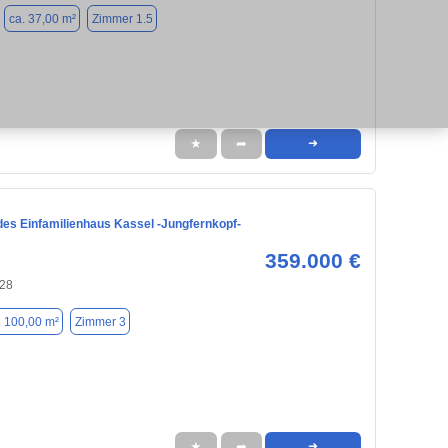
ca. 37,00 m²
Zimmer 1.5
★
➦
➜
des Einfamilienhaus Kassel -Jungfernkopf-
359.000 €
128
. 100,00 m²
Zimmer 3
★
➦
➜