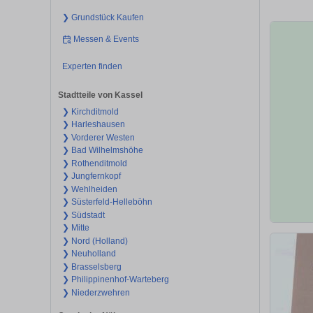
❯ Grundstück Kaufen
Messen & Events
Experten finden
Stadtteile von Kassel
❯ Kirchditmold
❯ Harleshausen
❯ Vorderer Westen
❯ Bad Wilhelmshöhe
❯ Rothenditmold
❯ Jungfernkopf
❯ Wehlheiden
❯ Süsterfeld-Helleböhn
❯ Südstadt
❯ Mitte
❯ Nord (Holland)
❯ Neuholland
❯ Brasselsberg
❯ Philippinenhof-Warteberg
❯ Niederzwehren