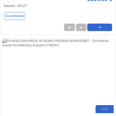
Kassel, 34127
Grundstück
★
➦
➜
1 / 2