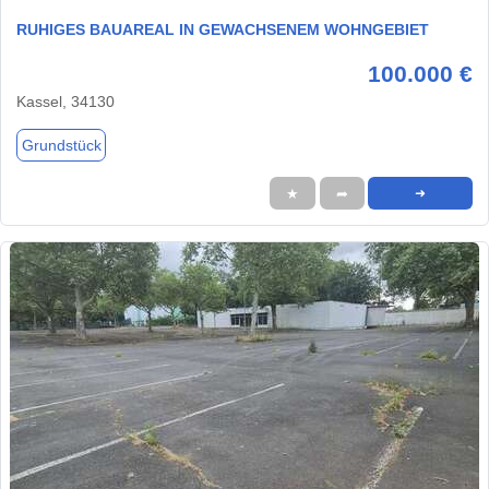
RUHIGES BAUAREAL IN GEWACHSENEM WOHNGEBIET
100.000 €
Kassel, 34130
Grundstück
★
➦
➜