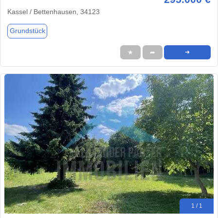
Kassel / Bettenhausen, 34123
Grundstück
★
➦
➜
1 / 1