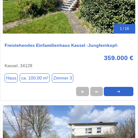
1 / 16
Freistehendes Einfamilienhaus Kassel -Jungfernkopf-
359.000 €
Kassel, 34128
Haus
ca. 100,00 m²
Zimmer 3
★
➦
➜