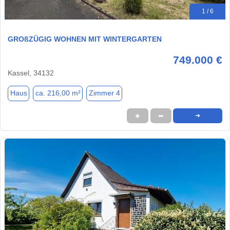
1 / 6
GROßZÜGIG WOHNEN MIT WINTERGARTEN
749.000 €
Kassel, 34132
Haus
ca. 216,00 m²
Zimmer 4
★
➦
➜