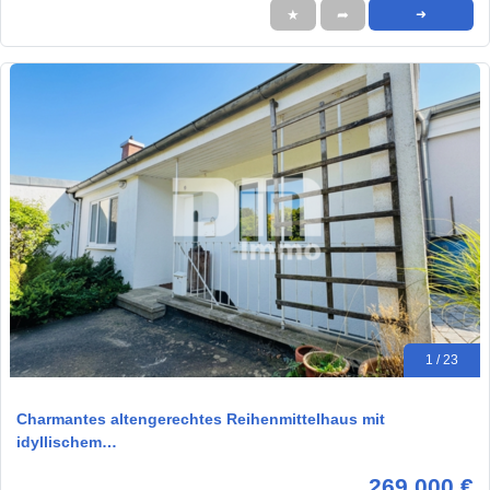
★
➦
➜
1 / 23
Charmantes altengerechtes Reihenmittelhaus mit
idyllischem…
269.000 €