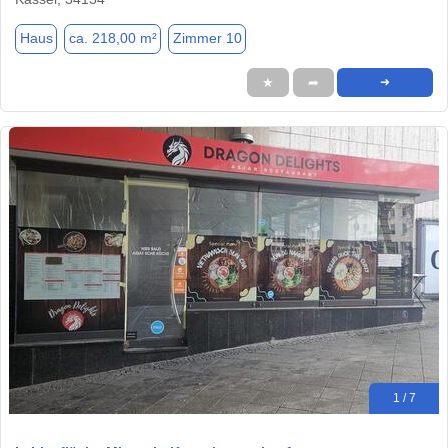
Haus
ca. 218,00 m²
Zimmer 10
★
➦
➜
1 / 7