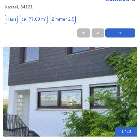
Kassel, 34121
Haus
ca. 77,69 m²
Zimmer 2.5
★
➦
➜
1 / 20