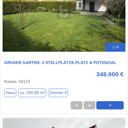
1 / 6
GROßER GARTEN -3 STELLPLÄTZE-PLATZ & POTENZIAL
348.000 €
Kassel, 34123
Haus
ca. 100,00 m²
Zimmer 4
★
➦
➜