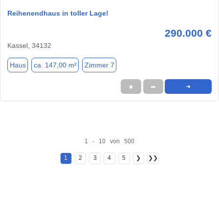
Reihenendhaus in toller Lage!
290.000 €
Kassel, 34132
Haus
ca. 147,00 m²
Zimmer 7
★
➦
➜
1 - 10 von 500
1
2
3
4
5
❯
❯❯