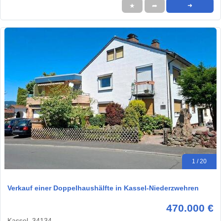
★
➦
➜
1 / 20
Verkauf einer Doppelhaushälfte in Kassel-Niederzwehren
470.000 €
Kassel, 34134