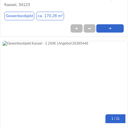
Kassel, 34123
Gewerbeobjekt
ca. 170,28 m²
★
➦
➜
1 / 11