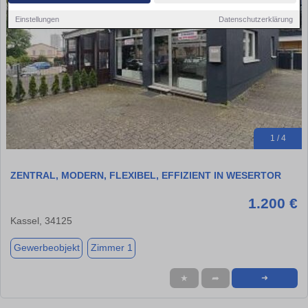
Einstellungen
Datenschutzerklärung
1 / 4
ZENTRAL, MODERN, FLEXIBEL, EFFIZIENT IN WESERTOR
1.200 €
Kassel, 34125
Gewerbeobjekt
Zimmer 1
★
➦
➜