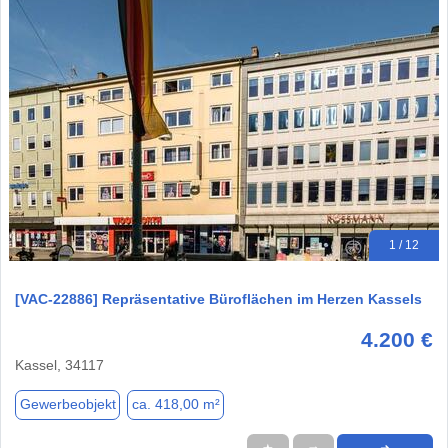
1 / 12
[VAC-22886] Repräsentative Büroflächen im Herzen Kassels
4.200 €
Kassel, 34117
Gewerbeobjekt
ca. 418,00 m²