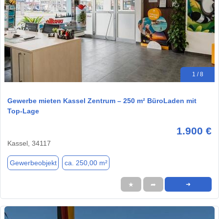
1 / 8
Gewerbe mieten Kassel Zentrum – 250 m² BüroLaden mit
Top-Lage
1.900 €
Kassel, 34117
Gewerbeobjekt
ca. 250,00 m²
★
➦
➜