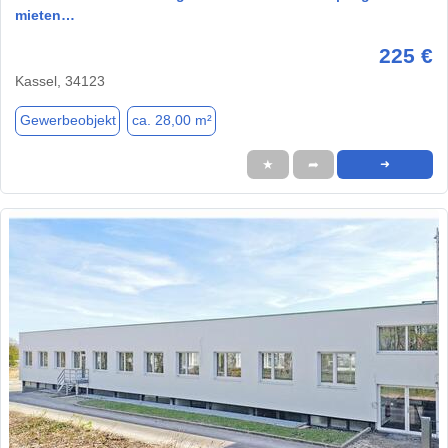
mieten…
225 €
Kassel, 34123
Gewerbeobjekt
ca. 28,00 m²
★
➦
➜