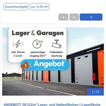
Gewerbeobjekt
ca. 6,00 m²
★
➦
➜
1 / 13
ANGEBOT! 28-112m² Lager- und Hallenflächen | Lagerfläche