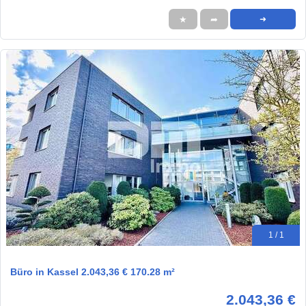
★
➦
➜
1 / 1
Büro in Kassel 2.043,36 € 170.28 m²
2.043,36 €