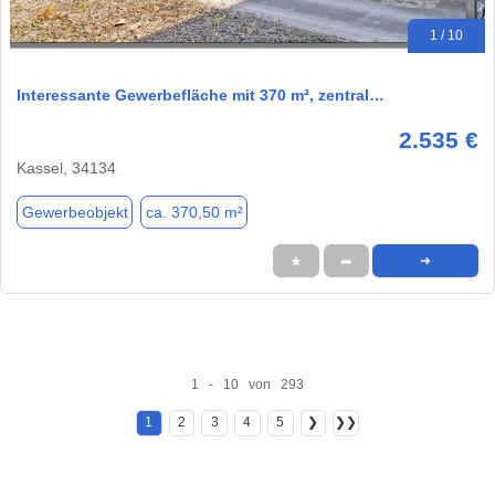
1 / 10
Interessante Gewerbefläche mit 370 m², zentral…
2.535 €
Kassel, 34134
Gewerbeobjekt
ca. 370,50 m²
★
➦
➜
1 - 10 von 293
1
2
3
4
5
❯
❯❯