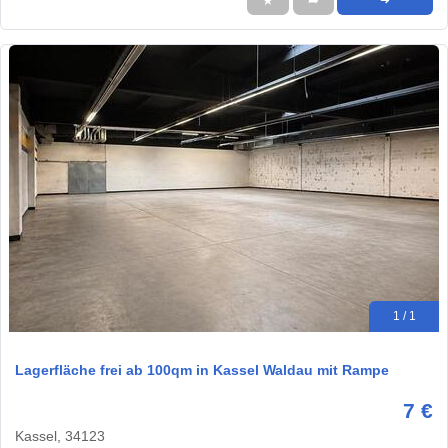
★
➦
➜
1 / 1
Lagerfläche frei ab 100qm in Kassel Waldau mit Rampe
7 €
Kassel, 34123