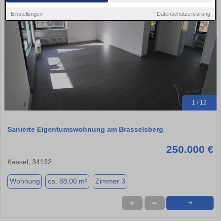
Einstellungen
Datenschutzerklärung
1 / 12
Sanierte Eigentumswohnung am Brasselsberg
250.000 €
Kassel, 34132
Wohnung
ca. 88,00 m²
Zimmer 3
★
➦
➜