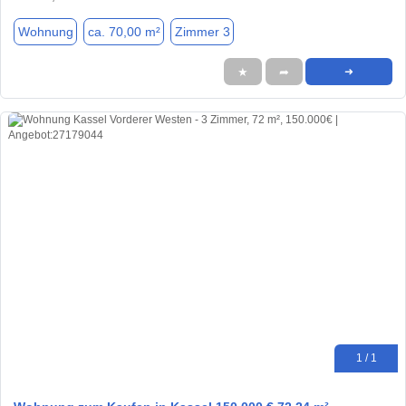
Wohnung
ca. 70,00 m²
Zimmer 3
★
➦
➜
1 / 1