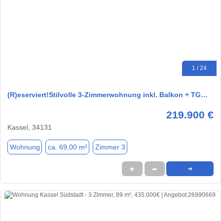
1 / 24
(R)eserviert!Stilvolle 3-Zimmerwohnung inkl. Balkon + TG…
219.900 €
Kassel, 34131
Wohnung
ca. 69,00 m²
Zimmer 3
★
➦
➜