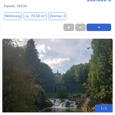
Kassel, 34134
Wohnung
ca. 70,50 m²
Zimmer 3
★
➦
➜
1 / 1