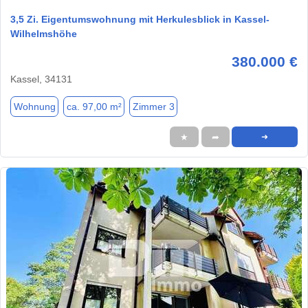
3,5 Zi. Eigentumswohnung mit Herkulesblick in Kassel-
Wilhelmshöhe
380.000 €
Kassel, 34131
Wohnung
ca. 97,00 m²
Zimmer 3
★
➦
➜