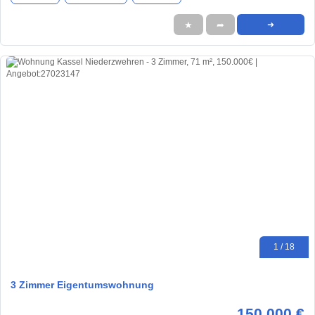
★
➦
➜
1 / 18
3 Zimmer Eigentumswohnung
150.000 €